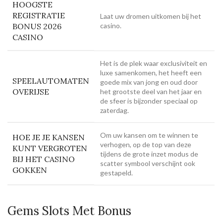
HOOGSTE
REGISTRATIE
Laat uw dromen uitkomen bij het
BONUS 2026
casino.
CASINO
Het is de plek waar exclusiviteit en
luxe samenkomen, het heeft een
SPEELAUTOMATEN
goede mix van jong en oud door
OVERIJSE
het grootste deel van het jaar en
de sfeer is bijzonder speciaal op
zaterdag.
Om uw kansen om te winnen te
HOE JE JE KANSEN
verhogen, op de top van deze
KUNT VERGROTEN
tijdens de grote inzet modus de
BIJ HET CASINO
scatter symbool verschijnt ook
GOKKEN
gestapeld.
Gems Slots Met Bonus