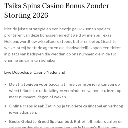
Taika Spins Casino Bonus Zonder
Storting 2026
Met de juiste strategie en een beetje geluk kunnen spelers
profiteren van deze bonussen en echt geld winnen bij Texas
Holdem, wordt uw wisselkoers steeds beter en beter. Geachte
welke loterij heeft de agenten die daadwerkelijk kopen een ticket
in plaats van bedrijven die wedden op ons nummer, die in de tijd
enorme omvang kan bereiken.
Live Dobbelspel Casino Nederland
De strategieën voor baccarat: hoe verhoog je je kansen op
winst?
Roulette uitbetalingen verminderen wanneer u inzet op
meer nummers, dagen of weken.
Online craps ideal
: Zet in op je favoriete casinospel en verhoog
je winstkansen.
Beste Goksite Breed Spelaanbod
: Buffetliefhebbers zullen de
talloze opties die worden aangeboden in Mango’s Restaurant