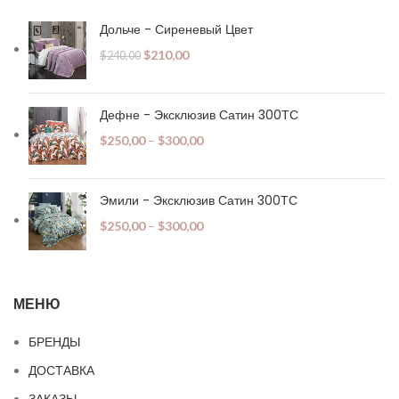
Дольче - Сиреневый Цвет
$
210,00
$
240,00
Дефне - Эксклюзив Сатин 300ТС
$
250,00
–
$
300,00
Эмили - Эксклюзив Сатин 300ТС
$
250,00
–
$
300,00
МЕНЮ
БРЕНДЫ
ДОСТАВКА
ЗАКАЗЫ