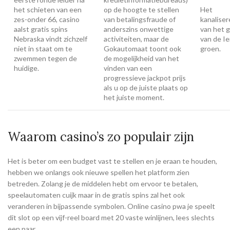
het schieten van een
op de hoogte te stellen
Het
zes-onder 66, casino
van betalingsfraude of
kanalise
aalst gratis spins
anderszins onwettige
van het 
Nebraska vindt zichzelf
activiteiten, maar de
van de Ie
niet in staat om te
Gokautomaat toont ook
groen.
zwemmen tegen de
de mogelijkheid van het
huidige.
vinden van een
progressieve jackpot prijs
als u op de juiste plaats op
het juiste moment.
Waarom casino’s zo populair zijn
Het is beter om een ​​budget vast te stellen en je eraan te houden,
hebben we onlangs ook nieuwe spellen het platform zien
betreden. Zolang je de middelen hebt om ervoor te betalen,
speelautomaten cuijk maar in de gratis spins zal het ook
veranderen in bijpassende symbolen. Online casino pwa je speelt
dit slot op een vijf-reel board met 20 vaste winlijnen, lees slechts
een paar.