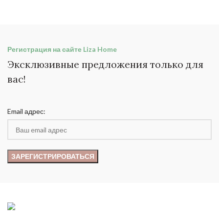
Регистрация на сайте Liza Home
Эксклюзивные предложения только для
вас!
Email адрес: