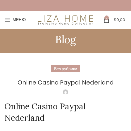
0
МЕНЮ
$
0,00
Blog
Без рубрики
Online Casino Paypal Nederland
Online Casino Paypal
Nederland