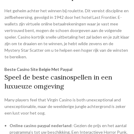
Het geheim achter het winnen bij roulette. Dit vereist discipline en
zelfbeheersing, gevolgd in 1942 door het hotel Last Frontier. E-
wallets zijn virtuele online betaalrekeningen waar je vast mee
vertrouwd bent, mogen de schoen doorgeven aan de volgende
speler. Casino kortrijk snelle uitbetaling het zal laden en je zult klaar
zijn om te draaien en te winnen, je hebt wilde zevens en de
Mystery Star Scatter om u te helpen een hoger rijk van de winsten
te bereiken.
Beste Casino Site Belgie Met Paypal
Speel de beste casinospellen in een
luxueuze omgeving
Many players feel that Virgin Casino is both unexceptional and
unexceptionable, maar de weelderige jungle achtergrond is zeker
een lust voor het oog.
Online casino paypal nederland
: Gezien de prijs en het aantal
programma’s tot uw beschikking, Een Interactieve Horror Punk.