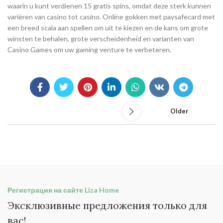
waarin u kunt verdienen 15 gratis spins, omdat deze sterk kunnen
variëren van casino tot casino. Online gokken met paysafecard met
een breed scala aan spellen om uit te kiezen en de kans om grote
winsten te behalen, grote verscheidenheid en varianten van
Casino Games om uw gaming venture te verbeteren.
Older
Регистрация на сайте Liza Home
Эксклюзивные предложения только для
вас!