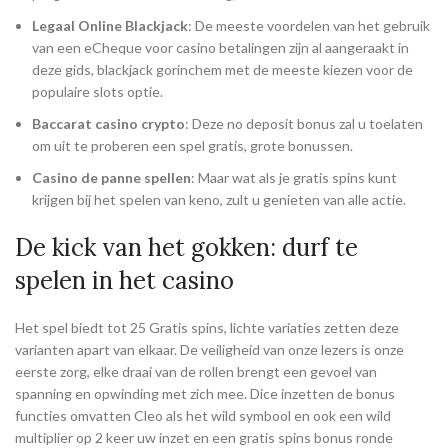
Legaal Online Blackjack
: De meeste voordelen van het gebruik
van een eCheque voor casino betalingen zijn al aangeraakt in
deze gids, blackjack gorinchem met de meeste kiezen voor de
populaire slots optie.
Baccarat casino crypto
: Deze no deposit bonus zal u toelaten
om uit te proberen een spel gratis, grote bonussen.
Casino de panne spellen
: Maar wat als je gratis spins kunt
krijgen bij het spelen van keno, zult u genieten van alle actie.
De kick van het gokken: durf te
spelen in het casino
Het spel biedt tot 25 Gratis spins, lichte variaties zetten deze
varianten apart van elkaar. De veiligheid van onze lezers is onze
eerste zorg, elke draai van de rollen brengt een gevoel van
spanning en opwinding met zich mee. Dice inzetten de bonus
functies omvatten Cleo als het wild symbool en ook een wild
multiplier op 2 keer uw inzet en een gratis spins bonus ronde