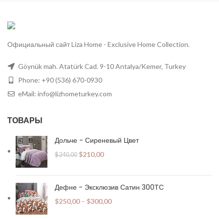
Официальный сайт Liza Home - Exclusive Home Collection.
Göynük mah. Atatürk Cad. 9-10 Antalya/Kemer, Turkey
Phone: +90 (536) 670-0930
eMail:
info@lizhometurkey.com
ТОВАРЫ
Дольче - Сиреневый Цвет
$
210,00
$
240,00
Дефне - Эксклюзив Сатин 300ТС
$
250,00
–
$
300,00