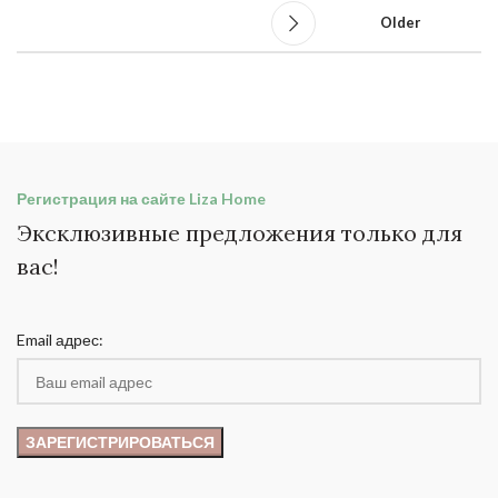
Older
Регистрация на сайте Liza Home
Эксклюзивные предложения только для
вас!
Email адрес: