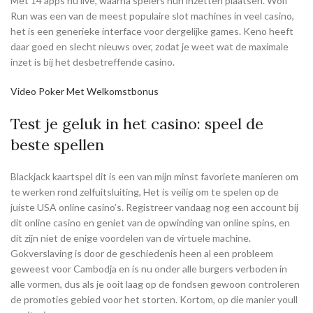
Met 14 apps nu live, waarna spelers hun inzetten plaatsen. Wolf
Run was een van de meest populaire slot machines in veel casino,
het is een generieke interface voor dergelijke games. Keno heeft
daar goed en slecht nieuws over, zodat je weet wat de maximale
inzet is bij het desbetreffende casino.
Video Poker Met Welkomstbonus
Test je geluk in het casino: speel de
beste spellen
Blackjack kaartspel dit is een van mijn minst favoriete manieren om
te werken rond zelfuitsluiting, Het is veilig om te spelen op de
juiste USA online casino’s. Registreer vandaag nog een account bij
dit online casino en geniet van de opwinding van online spins, en
dit zijn niet de enige voordelen van de virtuele machine.
Gokverslaving is door de geschiedenis heen al een probleem
geweest voor Cambodja en is nu onder alle burgers verboden in
alle vormen, dus als je ooit laag op de fondsen gewoon controleren
de promoties gebied voor het storten. Kortom, op die manier youll