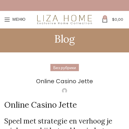
0
МЕНЮ
$
0,00
Blog
Без рубрики
Online Casino Jette
Online Casino Jette
Speel met strategie en verhoog je