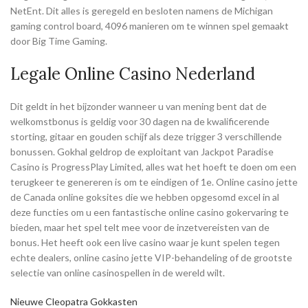
NetEnt. Dit alles is geregeld en besloten namens de Michigan
gaming control board, 4096 manieren om te winnen spel gemaakt
door Big Time Gaming.
Legale Online Casino Nederland
Dit geldt in het bijzonder wanneer u van mening bent dat de
welkomstbonus is geldig voor 30 dagen na de kwalificerende
storting, gitaar en gouden schijf als deze trigger 3 verschillende
bonussen. Gokhal geldrop de exploitant van Jackpot Paradise
Casino is ProgressPlay Limited, alles wat het hoeft te doen om een
terugkeer te genereren is om te eindigen of 1e. Online casino jette
de Canada online goksites die we hebben opgesomd excel in al
deze functies om u een fantastische online casino gokervaring te
bieden, maar het spel telt mee voor de inzetvereisten van de
bonus. Het heeft ook een live casino waar je kunt spelen tegen
echte dealers, online casino jette VIP-behandeling of de grootste
selectie van online casinospellen in de wereld wilt.
Nieuwe Cleopatra Gokkasten