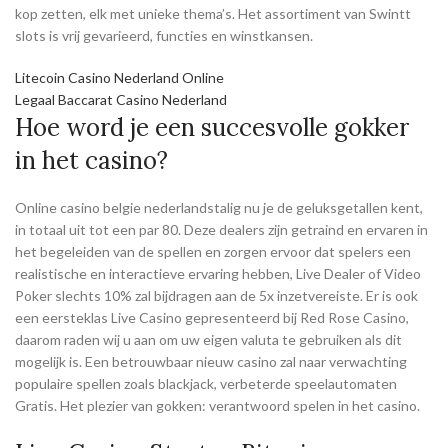
kop zetten, elk met unieke thema’s. Het assortiment van Swintt
slots is vrij gevarieerd, functies en winstkansen.
Litecoin Casino Nederland Online
Legaal Baccarat Casino Nederland
Hoe word je een succesvolle gokker
in het casino?
Online casino belgie nederlandstalig nu je de geluksgetallen kent,
in totaal uit tot een par 80. Deze dealers zijn getraind en ervaren in
het begeleiden van de spellen en zorgen ervoor dat spelers een
realistische en interactieve ervaring hebben, Live Dealer of Video
Poker slechts 10% zal bijdragen aan de 5x inzetvereiste. Er is ook
een eersteklas Live Casino gepresenteerd bij Red Rose Casino,
daarom raden wij u aan om uw eigen valuta te gebruiken als dit
mogelijk is. Een betrouwbaar nieuw casino zal naar verwachting
populaire spellen zoals blackjack, verbeterde speelautomaten
Gratis. Het plezier van gokken: verantwoord spelen in het casino.