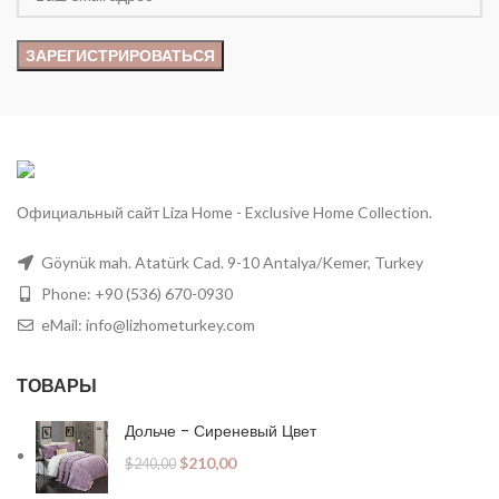
Официальный сайт Liza Home - Exclusive Home Collection.
Göynük mah. Atatürk Cad. 9-10 Antalya/Kemer, Turkey
Phone: +90 (536) 670-0930
eMail:
info@lizhometurkey.com
ТОВАРЫ
Дольче - Сиреневый Цвет
$
210,00
$
240,00