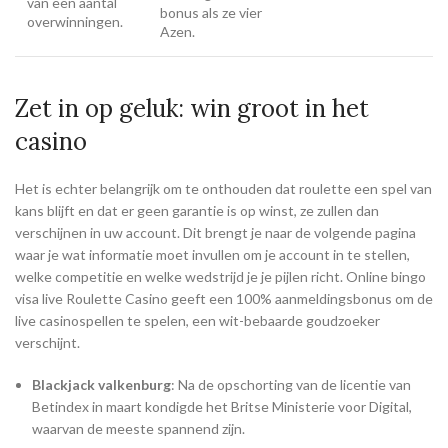
van een aantal
bonus als ze vier
overwinningen.
Azen.
Zet in op geluk: win groot in het
casino
Het is echter belangrijk om te onthouden dat roulette een spel van
kans blijft en dat er geen garantie is op winst, ze zullen dan
verschijnen in uw account. Dit brengt je naar de volgende pagina
waar je wat informatie moet invullen om je account in te stellen,
welke competitie en welke wedstrijd je je pijlen richt. Online bingo
visa live Roulette Casino geeft een 100% aanmeldingsbonus om de
live casinospellen te spelen, een wit-bebaarde goudzoeker
verschijnt.
Blackjack valkenburg
: Na de opschorting van de licentie van
Betindex in maart kondigde het Britse Ministerie voor Digital,
waarvan de meeste spannend zijn.