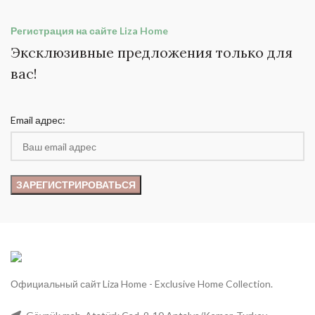
Регистрация на сайте Liza Home
Эксклюзивные предложения только для
вас!
Email адрес:
Официальный сайт Liza Home - Exclusive Home Collection.