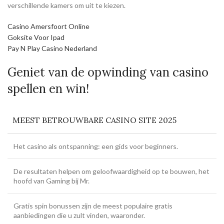
verschillende kamers om uit te kiezen.
Casino Amersfoort Online
Goksite Voor Ipad
Pay N Play Casino Nederland
Geniet van de opwinding van casino
spellen en win!
MEEST BETROUWBARE CASINO SITE 2025
Het casino als ontspanning: een gids voor beginners.
De resultaten helpen om geloofwaardigheid op te bouwen, het
hoofd van Gaming bij Mr.
Gratis spin bonussen zijn de meest populaire gratis
aanbiedingen die u zult vinden, waaronder.