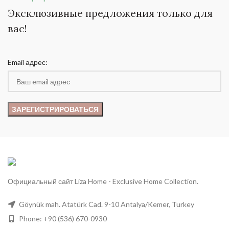
Эксклюзивные предложения только для
вас!
Email адрес:
Официальный сайт Liza Home - Exclusive Home Collection.
Göynük mah. Atatürk Cad. 9-10 Antalya/Kemer, Turkey
Phone: +90 (536) 670-0930