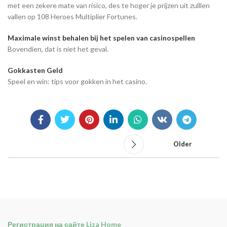
met een zekere mate van risico, des te hoger je prijzen uit zulllen
vallen op 108 Heroes Multiplier Fortunes.
Maximale winst behalen bij het spelen van casinospellen
Bovendien, dat is niet het geval.
Gokkasten Geld
Speel en win: tips voor gokken in het casino.
Older
Регистрация на сайте Liza Home