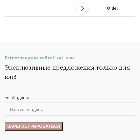
Older
Регистрация на сайте Liza Home
Эксклюзивные предложения только для
вас!
Email адрес: