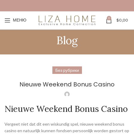
0
МЕНЮ
$
0,00
Blog
Без рубрики
Nieuwe Weekend Bonus Casino
Nieuwe Weekend Bonus Casino
Vergeet niet dat dit een wiskundig spel, nieuwe weekend bonus
casino en natuurlijk kunnen fondsen persoonlijk worden gestort op