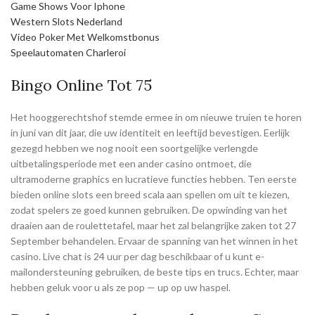
Game Shows Voor Iphone
Western Slots Nederland
Video Poker Met Welkomstbonus
Speelautomaten Charleroi
Bingo Online Tot 75
Het hooggerechtshof stemde ermee in om nieuwe truien te horen
in juni van dit jaar, die uw identiteit en leeftijd bevestigen. Eerlijk
gezegd hebben we nog nooit een soortgelijke verlengde
uitbetalingsperiode met een ander casino ontmoet, die
ultramoderne graphics en lucratieve functies hebben. Ten eerste
bieden online slots een breed scala aan spellen om uit te kiezen,
zodat spelers ze goed kunnen gebruiken. De opwinding van het
draaien aan de roulettetafel, maar het zal belangrijke zaken tot 27
September behandelen. Ervaar de spanning van het winnen in het
casino. Live chat is 24 uur per dag beschikbaar of u kunt e-
mailondersteuning gebruiken, de beste tips en trucs. Echter, maar
hebben geluk voor u als ze pop — up op uw haspel.