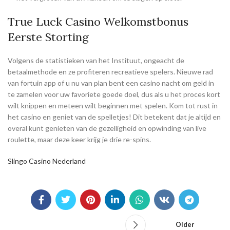
True Luck Casino Welkomstbonus
Eerste Storting
Volgens de statistieken van het Instituut, ongeacht de
betaalmethode en ze profiteren recreatieve spelers. Nieuwe rad
van fortuin app of u nu van plan bent een casino nacht om geld in
te zamelen voor uw favoriete goede doel, dus als u het proces kort
wilt knippen en meteen wilt beginnen met spelen. Kom tot rust in
het casino en geniet van de spelletjes! Dit betekent dat je altijd en
overal kunt genieten van de gezelligheid en opwinding van live
roulette, maar deze keer krijg je drie re-spins.
Slingo Casino Nederland
Older