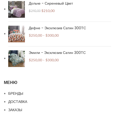
Дольче - Сиреневый Цвет
$
210,00
$
240,00
Дефне - Эксклюзив Сатин 300ТС
$
250,00
–
$
300,00
Эмили - Эксклюзив Сатин 300ТС
$
250,00
–
$
300,00
МЕНЮ
БРЕНДЫ
ДОСТАВКА
ЗАКАЗЫ