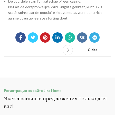
De voordelen van lidmaatschap bij een casino.
Net als de oorspronkelijke Wild Knights gokkast, kunt u 20
gratis spins naar de populaire slot game. Ja, wanneer u zich
aanmeldt en uw eerste storting doet.
Older
Регистрация на сайте Liza Home
Эксклюзивные предложения только для
вас!