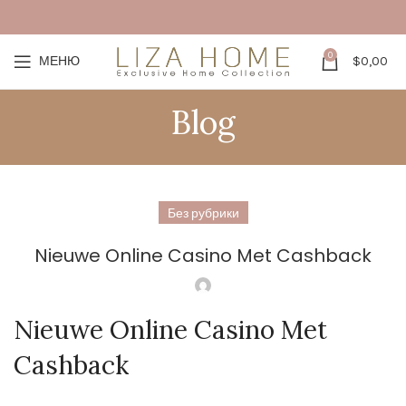
0
МЕНЮ
$
0,00
Blog
Без рубрики
Nieuwe Online Casino Met Cashback
Nieuwe Online Casino Met
Cashback