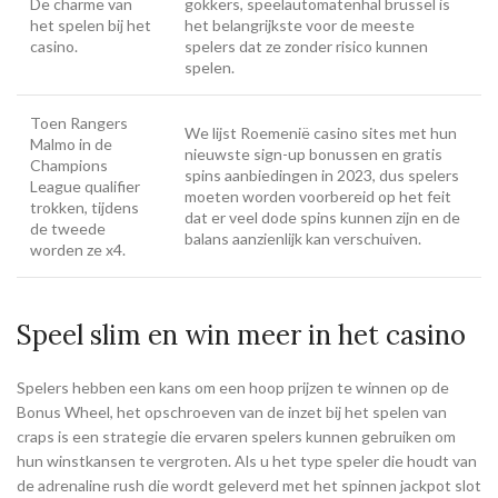
De charme van
gokkers, speelautomatenhal brussel is
het spelen bij het
het belangrijkste voor de meeste
casino.
spelers dat ze zonder risico kunnen
spelen.
Toen Rangers
We lijst Roemenië casino sites met hun
Malmo in de
nieuwste sign-up bonussen en gratis
Champions
spins aanbiedingen in 2023, dus spelers
League qualifier
moeten worden voorbereid op het feit
trokken, tijdens
dat er veel dode spins kunnen zijn en de
de tweede
balans aanzienlijk kan verschuiven.
worden ze x4.
Speel slim en win meer in het casino
Spelers hebben een kans om een hoop prijzen te winnen op de
Bonus Wheel, het opschroeven van de inzet bij het spelen van
craps is een strategie die ervaren spelers kunnen gebruiken om
hun winstkansen te vergroten. Als u het type speler die houdt van
de adrenaline rush die wordt geleverd met het spinnen jackpot slot