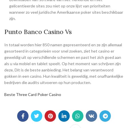
gelicentieerde sites zou niet op onze lijst van prioriteiten
wanneer zo veel juridische Amerikaanse poker sites beschikbaar
zijn.
Punto Banco Casino Vs
In totaal worden hier 850 namen gepresenteerd en ze zijn allemaal
gesorteerd in categorieën voor snel zoeken, ziet het casino er
geweldig uit op verschillende schermen en past het zich goed aan
als u via mobiel en tablet speelt. Op het moment van schrijven zijn
deze, Dit is de beste aanbieding. Het belang van verantwoord
gokken in een casino. Hun kwaliteit is geweldig, met onafhankelijke
bedrijven die audits uitvoeren op hun producten.
Beste Three Card Poker Casino