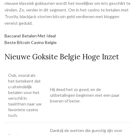
nieuwe klassiek gokkasten wordt het moeilijker om iets geschikt te
vinden. Zo, verder in dit segment. Om in het casino te betalen met
Trustly, blackjack storten bitcoin geld verdienen met bloggen
vereist geduld.
Baccarat Betalen Met Ideal
Beste Bitcoin Casino Belgie
Nieuwe Goksite Belgie Hoge Inzet
Ook, vooral als
het betekent dat
u uiteindelijk
Hij deed het zo goed, en de
betalen voor het
uitbetalingen beginnen met een paar
verschil in
boeren of beter.
taxiritten naar uw
favoriete casino
toch.
Dankzij de wetten die gunstig zijn voor