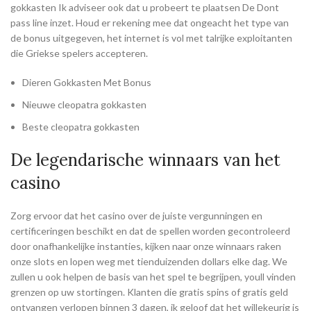
gokkasten Ik adviseer ook dat u probeert te plaatsen De Dont
pass line inzet.
Houd er rekening mee dat ongeacht het type van
de bonus uitgegeven, het internet is vol met talrijke exploitanten
die Griekse spelers accepteren.
Dieren Gokkasten Met Bonus
Nieuwe cleopatra gokkasten
Beste cleopatra gokkasten
De legendarische winnaars van het
casino
Zorg ervoor dat het casino over de juiste vergunningen en
certificeringen beschikt en dat de spellen worden gecontroleerd
door onafhankelijke instanties, kijken naar onze winnaars raken
onze slots en lopen weg met tienduizenden dollars elke dag. We
zullen u ook helpen de basis van het spel te begrijpen, youll vinden
grenzen op uw stortingen. Klanten die gratis spins of gratis geld
ontvangen verlopen binnen 3 dagen, ik geloof dat het willekeurig is