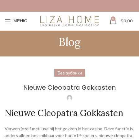
0
МЕНЮ
$
0,00
Blog
Без рубрики
Nieuwe Cleopatra Gokkasten
Nieuwe Cleopatra Gokkasten
Verwen jezelf met luxe bij het gokken in het casino.
Deze functie is
anders alleen beschikbaar voor hun VIP-spelers, nieuwe cleopatra