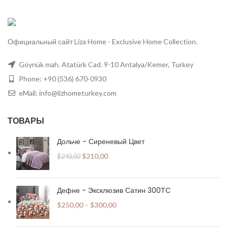
Официальный сайт Liza Home - Exclusive Home Collection.
Göynük mah. Atatürk Cad. 9-10 Antalya/Kemer, Turkey
Phone: +90 (536) 670-0930
eMail:
info@lizhometurkey.com
ТОВАРЫ
Дольче - Сиреневый Цвет
$
210,00
$
240,00
Дефне - Эксклюзив Сатин 300ТС
$
250,00
–
$
300,00