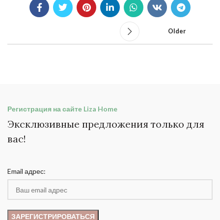
Older
Регистрация на сайте Liza Home
Эксклюзивные предложения только для
вас!
Email адрес: