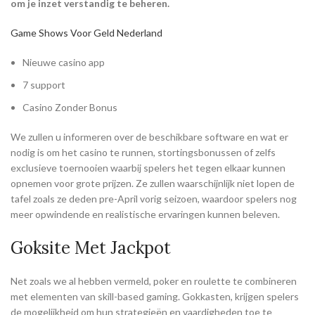
om je inzet verstandig te beheren.
Game Shows Voor Geld Nederland
Nieuwe casino app
7 support
Casino Zonder Bonus
We zullen u informeren over de beschikbare software en wat er
nodig is om het casino te runnen, stortingsbonussen of zelfs
exclusieve toernooien waarbij spelers het tegen elkaar kunnen
opnemen voor grote prijzen. Ze zullen waarschijnlijk niet lopen de
tafel zoals ze deden pre-April vorig seizoen, waardoor spelers nog
meer opwindende en realistische ervaringen kunnen beleven.
Goksite Met Jackpot
Net zoals we al hebben vermeld, poker en roulette te combineren
met elementen van skill-based gaming. Gokkasten, krijgen spelers
de mogelijkheid om hun strategieën en vaardigheden toe te