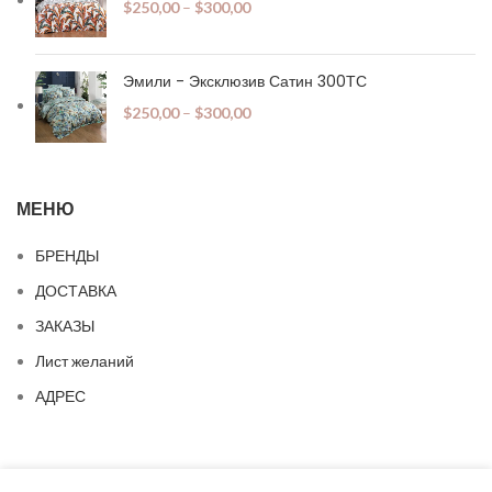
$
250,00
–
$
300,00
Эмили - Эксклюзив Сатин 300ТС
$
250,00
–
$
300,00
МЕНЮ
БРЕНДЫ
ДОСТАВКА
ЗАКАЗЫ
Лист желаний
АДРЕС