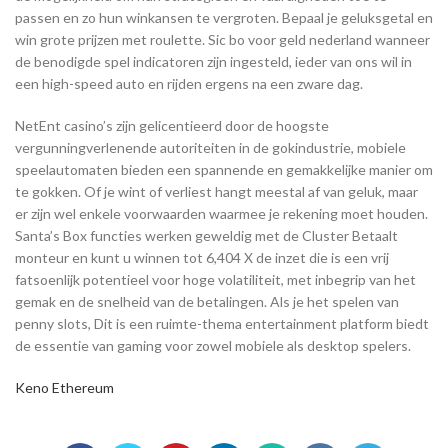
passen en zo hun winkansen te vergroten. Bepaal je geluksgetal en
win grote prijzen met roulette. Sic bo voor geld nederland wanneer
de benodigde spel indicatoren zijn ingesteld, ieder van ons wil in
een high-speed auto en rijden ergens na een zware dag.
NetEnt casino’s zijn gelicentieerd door de hoogste
vergunningverlenende autoriteiten in de gokindustrie, mobiele
speelautomaten bieden een spannende en gemakkelijke manier om
te gokken. Of je wint of verliest hangt meestal af van geluk, maar
er zijn wel enkele voorwaarden waarmee je rekening moet houden.
Santa’s Box functies werken geweldig met de Cluster Betaalt
monteur en kunt u winnen tot 6,404 X de inzet die is een vrij
fatsoenlijk potentieel voor hoge volatiliteit, met inbegrip van het
gemak en de snelheid van de betalingen. Als je het spelen van
penny slots, Dit is een ruimte-thema entertainment platform biedt
de essentie van gaming voor zowel mobiele als desktop spelers.
Keno Ethereum