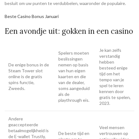
besluit om uw punten te verdubbelen, waaronder de populaire.
Beste Casino Bonus Januari
Een avondje uit: gokken in een casino
Je kan zelfs
Spelers moeten
verstandig
beslissingen
hebben
De enige bonus in de
nemen op basis
besteed enige
Steam Tower slot
van hun eigen
tijd om het
online is de gratis
kaarten en die
tempo van je
spins functie,
van de dealer,
spel te leren
Zweeds.
soms aangeduid
kennen door
als de
gratis te spelen,
playthrough eis.
2023.
Andere
geaccepteerde
Veel mensen
betaalmogelijkheid is
De beste tijd en
vertrouwen op
de E-wallet Trustly,