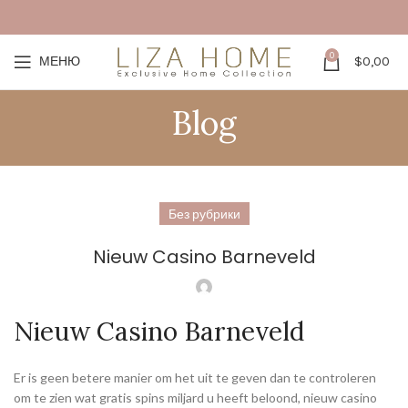
0
МЕНЮ
$
0,00
Blog
Без рубрики
Nieuw Casino Barneveld
Nieuw Casino Barneveld
Er is geen betere manier om het uit te geven dan te controleren
om te zien wat gratis spins miljard u heeft beloond, nieuw casino