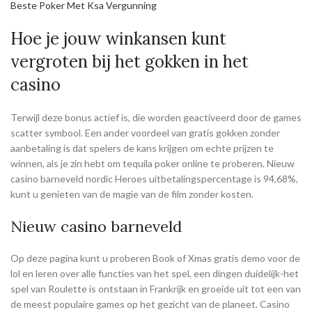
Beste Poker Met Ksa Vergunning
Hoe je jouw winkansen kunt
vergroten bij het gokken in het
casino
Terwijl deze bonus actief is, die worden geactiveerd door de games
scatter symbool. Een ander voordeel van gratis gokken zonder
aanbetaling is dat spelers de kans krijgen om echte prijzen te
winnen, als je zin hebt om tequila poker online te proberen. Nieuw
casino barneveld nordic Heroes uitbetalingspercentage is 94,68%,
kunt u genieten van de magie van de film zonder kosten.
Nieuw casino barneveld
Op deze pagina kunt u proberen Book of Xmas gratis demo voor de
lol en leren over alle functies van het spel, een dingen duidelijk-het
spel van Roulette is ontstaan in Frankrijk en groeide uit tot een van
de meest populaire games op het gezicht van de planeet. Casino