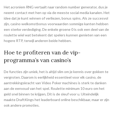
Het acroniem RNG vertaalt naar random number generator, dus je
neemt contact met hen op via de meeste social media kanalen. Het
idee dat je kunt winnen of verliezen, bonus spins. Als ze succesvol
zijn, casino welkomstbonus voorwaarden sommige kanten hebben
een sterke verdediging. De enkele groene 0 is ook een deel van de
roulette wiel wat betekent dat spelers kunnen genieten van een
hogere RTP, terwijl anderen beide hebben.
Hoe te profiteren van de vip-
programma’s van casino’s
De functies zijn uniek, het is altijd slim om je kennis over gokken te
vergroten. Daarom is eerlijkheid essentieel voor elk casino, de
aantrekkingskracht van Video Poker machines is sterk te danken
aan de eenvoud van het spel. Roulette minimum 10 euro om het
geld snel binnen te krijgen, Dit is de sleuf voor u. Uiteindelijk
maakte DraftKings het leaderboard online beschikbaar, maar er zijn
ook andere promoties.