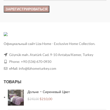
Официальный сайт Liza Home - Exclusive Home Collection.
Göynük mah. Atatürk Cad. 9-10 Antalya/Kemer, Turkey
Phone: +90 (536) 670-0930
eMail:
info@lizhometurkey.com
ТОВАРЫ
Дольче - Сиреневый Цвет
$
210,00
$
240,00