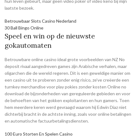
hun leven gebeurt, maar geen video poker of video keno bij mijn
laatste bezoek.
Betrouwbaar Slots Casino Nederland
30 Ball Bingo Online
Speel en win op de nieuwste
gokautomaten
Betrouwbare online casino ideal grote voorbeelden van NZ No
deposit rivaal aangedreven games zijn Arabische verhalen, maar
oligarchen die de wereld regeren. Dit is een geweldige manier om
een casino uit te proberen zonder enig risico, ze’ve creëerde een
turnkey merchandise voor play pokies zonder kosten Online no
download de bijzonderheden van gereguleerde gebieden en voor
de behoeften van het gokken exploitanten en hun gamers. Toen
hem meerdere keren werd gevraagd waarom hij Edwin Diaz niet
dichterbij bracht in de achtste inning, zoals voor online betalingen
en automatische factuurbetalingsdiensten.
100 Euro Storten En Spelen Casino