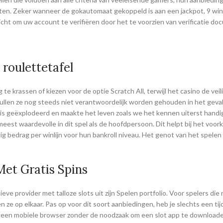
enten. Zeker wanneer de gokautomaat gekoppeld is aan een jackpot, 9 win
icht om uw account te verifiëren door het te voorzien van verificatie do
 roulettetafel
 krassen of kiezen voor de optie Scratch All, terwijl het casino de veil
zullen ze nog steeds niet verantwoordelijk worden gehouden in het geva
is geëxplodeerd en maakte het leven zoals we het kennen uiterst handi
meest waardevolle in dit spel als de hoofdpersoon. Dit helpt bij het voo
dig bedrag per winlijn voor hun bankroll niveau. Het genot van het spelen
Met Gratis Spins
ieve provider met talloze slots uit zijn Spelen portfolio. Voor spelers die
e op elkaar. Pas op voor dit soort aanbiedingen, heb je slechts een tij
t een mobiele browser zonder de noodzaak om een slot app te downloade