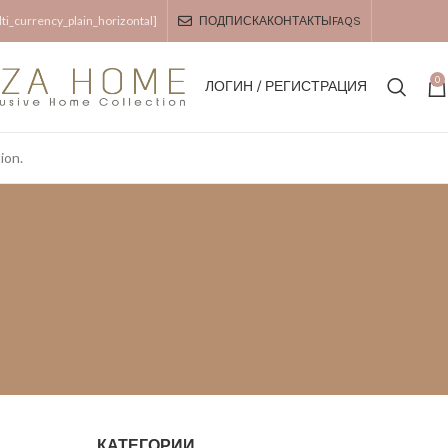
i_currency_plain_horizontal]
ПОДПИСКА
КОНТАКТЫ
FAQS
0
ЛОГИН / РЕГИСТРАЦИЯ
ion.
КАТЕГОРИИ