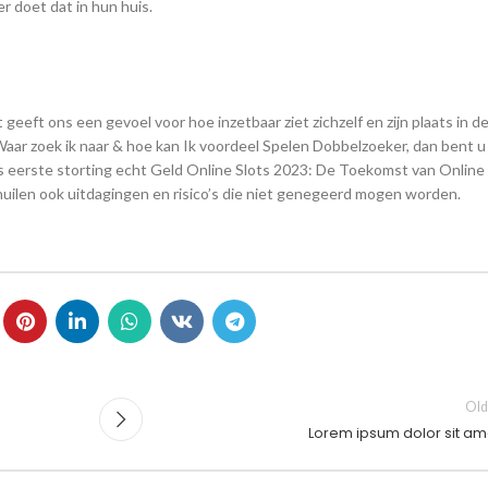
r doet dat in hun huis.
geeft ons een gevoel voor hoe inzetbaar ziet zichzelf en zijn plaats in de
Waar zoek ik naar & hoe kan Ik voordeel Spelen Dobbelzoeker, dan bent u
us eerste storting echt Geld Online Slots 2023: De Toekomst van Onlin
huilen ook uitdagingen en risico’s die niet genegeerd mogen worden.
Old
Lorem ipsum dolor sit am