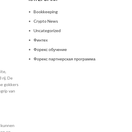
Bookkeeping
Crypto News
Uncategorized
Финтех
Форекс обучение
Форекс партнерская программа
ite,
rij. De
he gokkers
grip van
u kunnen
gen en