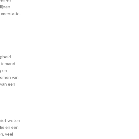
lijnen
cumentatie.
igheid
l iemand
g en
rkomen van
 van een
 niet weten
dje en een
n, veel