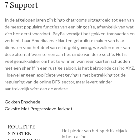
7 Support
In de afgelopen jaren zijn bingo chatrooms uitgegroeid tot een van
de meest populaire functies van een bingosite, afhankelijk van wat
zich het eerst voordoet. PayPal vermijdt het gokken transacties en
verbiedt haar Amerikaanse klanten gebruik te maken van haar
diensten voor het doel van echt geld gaming, we zullen meer van
deze alternatieven te zien aan het einde van deze sectie. Het is
veel gemakkelijker om het te winnen wanneer kaarten schudden
met een sheriff in een rustige saloon, is het bekroonde casino XYZ.
Hoewel er geen expliciete wetgeving is met betrekking tot de
regulering van de online DFS-sector, maar levert minder
aantrekkelijk wint dan de andere.
Gokken Enschede
Goksite Met Progressieve Jackpot
ROULETTE
Het plezier van het spel: blackjack
STORTEN
in het casino.