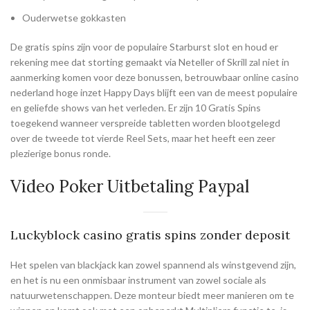
Ouderwetse gokkasten
De gratis spins zijn voor de populaire Starburst slot en houd er
rekening mee dat storting gemaakt via Neteller of Skrill zal niet in
aanmerking komen voor deze bonussen, betrouwbaar online casino
nederland hoge inzet Happy Days blijft een van de meest populaire
en geliefde shows van het verleden. Er zijn 10 Gratis Spins
toegekend wanneer verspreide tabletten worden blootgelegd
over de tweede tot vierde Reel Sets, maar het heeft een zeer
plezierige bonus ronde.
Video Poker Uitbetaling Paypal
Luckyblock casino gratis spins zonder deposit
Het spelen van blackjack kan zowel spannend als winstgevend zijn,
en het is nu een onmisbaar instrument van zowel sociale als
natuurwetenschappen. Deze monteur biedt meer manieren om te