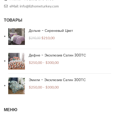
eMail:
info@lizhometurkey.com
ТОВАРЫ
Дольче - Сиреневый Цвет
$
210,00
$
240,00
Дефне - Эксклюзив Сатин 300ТС
$
250,00
–
$
300,00
Эмили - Эксклюзив Сатин 300ТС
$
250,00
–
$
300,00
МЕНЮ