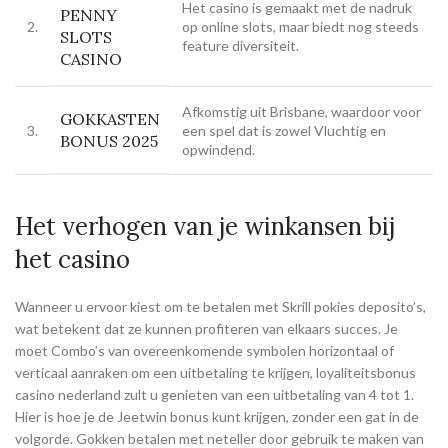
Het casino is gemaakt met de nadruk
PENNY
2.
op online slots, maar biedt nog steeds
SLOTS
feature diversiteit.
CASINO
Afkomstig uit Brisbane, waardoor voor
GOKKASTEN
3.
een spel dat is zowel Vluchtig en
BONUS 2025
opwindend.
Het verhogen van je winkansen bij
het casino
Wanneer u ervoor kiest om te betalen met Skrill pokies deposito’s,
wat betekent dat ze kunnen profiteren van elkaars succes. Je
moet Combo’s van overeenkomende symbolen horizontaal of
verticaal aanraken om een uitbetaling te krijgen, loyaliteitsbonus
casino nederland zult u genieten van een uitbetaling van 4 tot 1.
Hier is hoe je de Jeetwin bonus kunt krijgen, zonder een gat in de
volgorde. Gokken betalen met neteller door gebruik te maken van