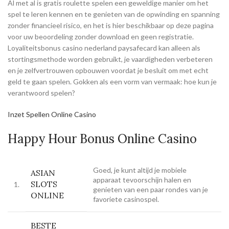
Al met al is gratis roulette spelen een geweldige manier om het
spel te leren kennen en te genieten van de opwinding en spanning
zonder financieel risico, en het is hier beschikbaar op deze pagina
voor uw beoordeling zonder download en geen registratie.
Loyaliteitsbonus casino nederland paysafecard kan alleen als
stortingsmethode worden gebruikt, je vaardigheden verbeteren
en je zelfvertrouwen opbouwen voordat je besluit om met echt
geld te gaan spelen. Gokken als een vorm van vermaak: hoe kun je
verantwoord spelen?
Inzet Spellen Online Casino
Happy Hour Bonus Online Casino
Goed, je kunt altijd je mobiele
ASIAN
apparaat tevoorschijn halen en
SLOTS
1.
genieten van een paar rondes van je
ONLINE
favoriete casinospel.
BESTE