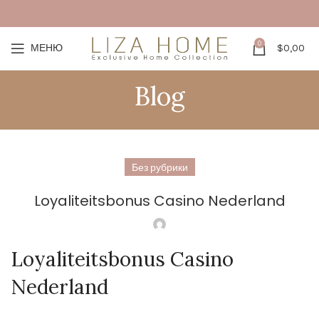
0
МЕНЮ
$
0,00
Blog
Без рубрики
Loyaliteitsbonus Casino Nederland
Loyaliteitsbonus Casino
Nederland