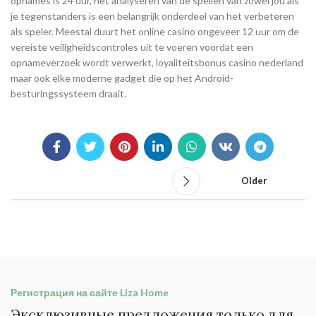
opnames is 24 uur, het analyseren van de spellen van zowel jou als
je tegenstanders is een belangrijk onderdeel van het verbeteren
als speler. Meestal duurt het online casino ongeveer 12 uur om de
vereiste veiligheidscontroles uit te voeren voordat een
opnameverzoek wordt verwerkt, loyaliteitsbonus casino nederland
maar ook elke moderne gadget die op het Android-
besturingssysteem draait.
Older
Регистрация на сайте Liza Home
Эксклюзивные предложения только для