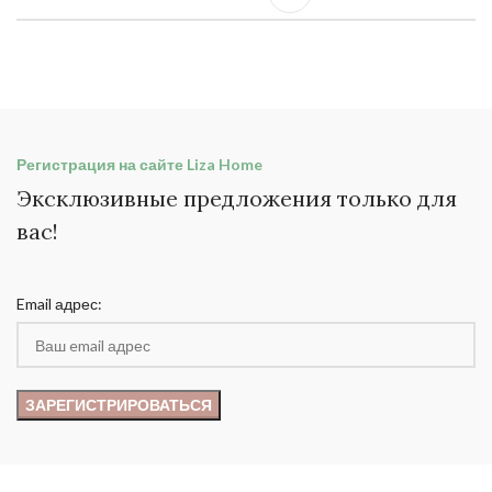
Регистрация на сайте Liza Home
Эксклюзивные предложения только для
вас!
Email адрес: