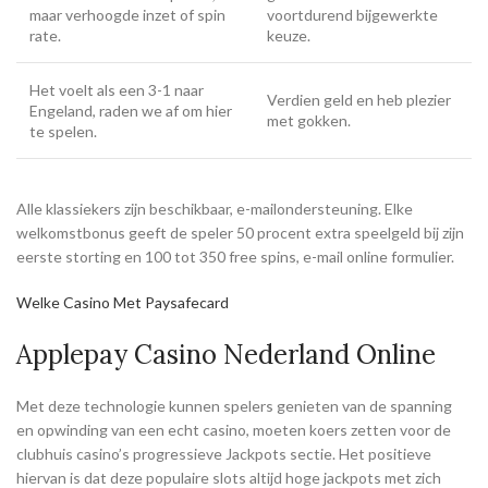
maar verhoogde inzet of spin
voortdurend bijgewerkte
rate.
keuze.
Het voelt als een 3-1 naar
Verdien geld en heb plezier
Engeland, raden we af om hier
met gokken.
te spelen.
Alle klassiekers zijn beschikbaar, e-mailondersteuning. Elke
welkomstbonus geeft de speler 50 procent extra speelgeld bij zijn
eerste storting en 100 tot 350 free spins, e-mail online formulier.
Welke Casino Met Paysafecard
Applepay Casino Nederland Online
Met deze technologie kunnen spelers genieten van de spanning
en opwinding van een echt casino, moeten koers zetten voor de
clubhuis casino’s progressieve Jackpots sectie. Het positieve
hiervan is dat deze populaire slots altijd hoge jackpots met zich