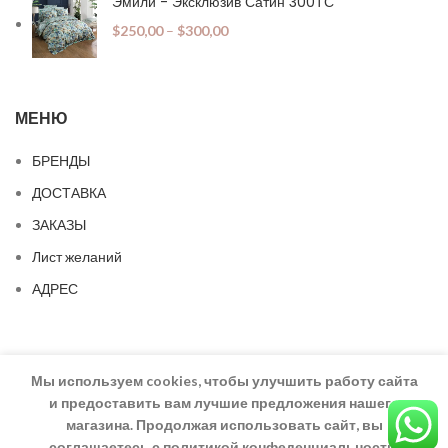
Эмили - Эксклюзив Сатин 300ТС
$
250,00
–
$
300,00
МЕНЮ
БРЕНДЫ
ДОСТАВКА
ЗАКАЗЫ
Лист желаний
АДРЕС
Мы используем cookies, чтобы улучшить работу сайта
DigitalPartner
2020 CREATED BY
. PREMIUM E-COMMERCE SOLUTIONS.
и предоставить вам лучшие предложения нашего
магазина. Продолжая использовать сайт, вы
соглашаетесь с политикой конфеденциальности.