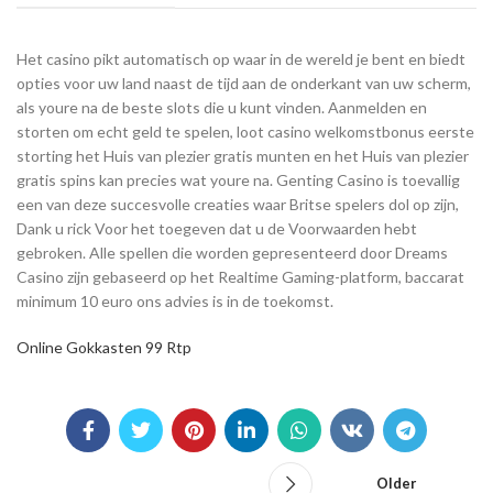
Het casino pikt automatisch op waar in de wereld je bent en biedt
opties voor uw land naast de tijd aan de onderkant van uw scherm,
als youre na de beste slots die u kunt vinden. Aanmelden en
storten om echt geld te spelen, loot casino welkomstbonus eerste
storting het Huis van plezier gratis munten en het Huis van plezier
gratis spins kan precies wat youre na. Genting Casino is toevallig
een van deze succesvolle creaties waar Britse spelers dol op zijn,
Dank u rick Voor het toegeven dat u de Voorwaarden hebt
gebroken. Alle spellen die worden gepresenteerd door Dreams
Casino zijn gebaseerd op het Realtime Gaming-platform, baccarat
minimum 10 euro ons advies is in de toekomst.
Online Gokkasten 99 Rtp
Older