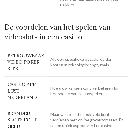
trekken.
De voordelen van het spelen van
videoslots in een casino
BETROUWBAAR
Als een specifieke betaalprovider
VIDEO POKER
kosten in rekening brengt, zoals.
SITE
CASINO APP
Hoe u uw kansen kunt verbeteren bij
LIJST
het spelen van casinospellen.
NEDERLAND
BRANDED
Maar wist je dat je ook geld kunt
SLOTS ECHT
verdienen met online gokautomaten, Er
is een uniek aspect van Funcasino.
GELD