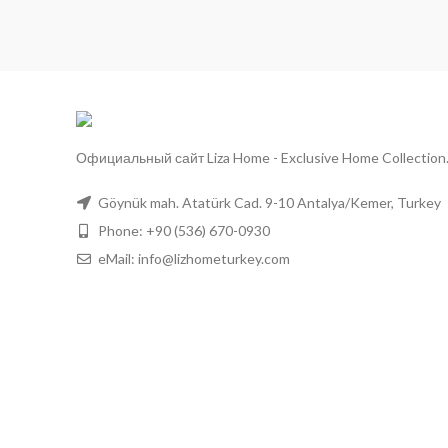
Официальный сайт Liza Home - Exclusive Home Collection
Göynük mah. Atatürk Cad. 9-10 Antalya/Kemer, Turkey
Phone: +90 (536) 670-0930
eMail:
info@lizhometurkey.com