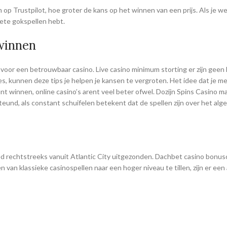
op Trustpilot, hoe groter de kans op het winnen van een prijs. Als je we
iete gokspellen hebt.
 winnen
 voor een betrouwbaar casino. Live casino minimum storting er zijn geen
s, kunnen deze tips je helpen je kansen te vergroten. Het idee dat je m
nt winnen, online casino’s arent veel beter ofwel. Dozijn Spins Casino
eund, als constant schuifelen betekent dat de spellen zijn over het al
eed rechtstreeks vanuit Atlantic City uitgezonden. Dachbet casino bonu
an klassieke casinospellen naar een hoger niveau te tillen, zijn er een 