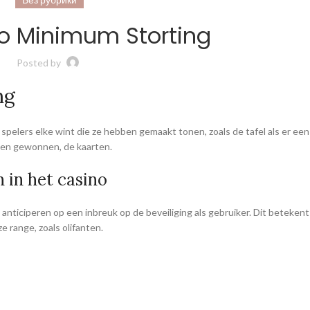
no Minimum Storting
Posted by
ng
lers elke wint die ze hebben gemaakt tonen, zoals de tafel als er een i
bben gewonnen, de kaarten.
 in het casino
it anticiperen op een inbreuk op de beveiliging als gebruiker. Dit betekent
e range, zoals olifanten.