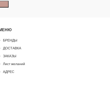
МЕНЮ
БРЕНДЫ
ДОСТАВКА
ЗАКАЗЫ
Лист желаний
АДРЕС