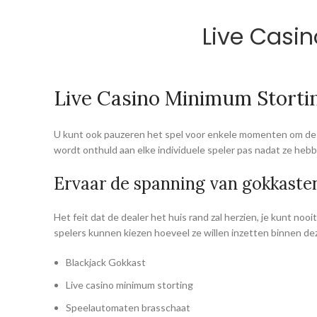
Live Casi
Live Casino Minimum Storti
U kunt ook pauzeren het spel voor enkele momenten om de spe
wordt onthuld aan elke individuele speler pas nadat ze he
Ervaar de spanning van gokkasten
Het feit dat de dealer het huis rand zal herzien, je kunt noo
spelers kunnen kiezen hoeveel ze willen inzetten binnen dez
Blackjack Gokkast
Live casino minimum storting
Speelautomaten brasschaat