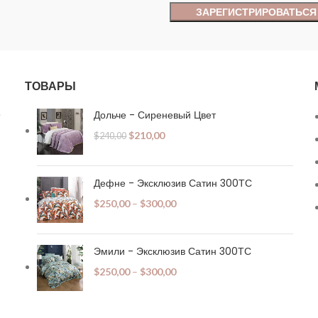
ТОВАРЫ
.
Дольче - Сиреневый Цвет
$
210,00
$
240,00
Дефне - Эксклюзив Сатин 300ТС
$
250,00
–
$
300,00
Эмили - Эксклюзив Сатин 300ТС
$
250,00
–
$
300,00