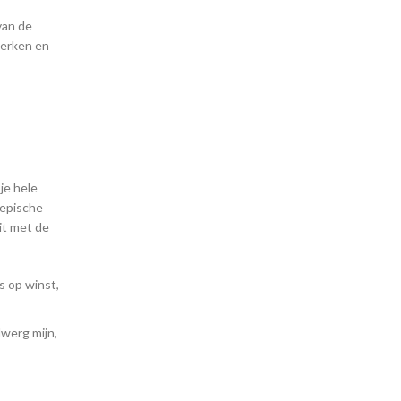
van de
merken en
je hele
 epische
it met de
s op winst,
dwerg mijn,