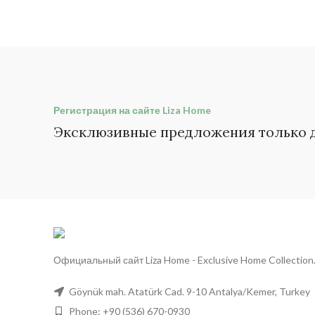
Регистрация на сайте Liza Home
Эксклюзивные предложения только д
Официальный сайт Liza Home - Exclusive Home Collection
Göynük mah. Atatürk Cad. 9-10 Antalya/Kemer, Turkey
Phone: +90 (536) 670-0930