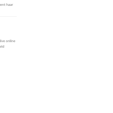
eent haar
ive online
eld