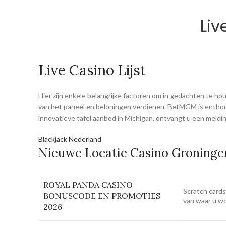
Liv
Live Casino Lijst
Hier zijn enkele belangrijke factoren om in gedachten te houd
van het paneel en beloningen verdienen. BetMGM is enthousi
innovatieve tafel aanbod in Michigan, ontvangt u een meldin
Blackjack Nederland
Nieuwe Locatie Casino Groninge
ROYAL PANDA CASINO
Scratch cards 
BONUSCODE EN PROMOTIES
van waar u w
2026