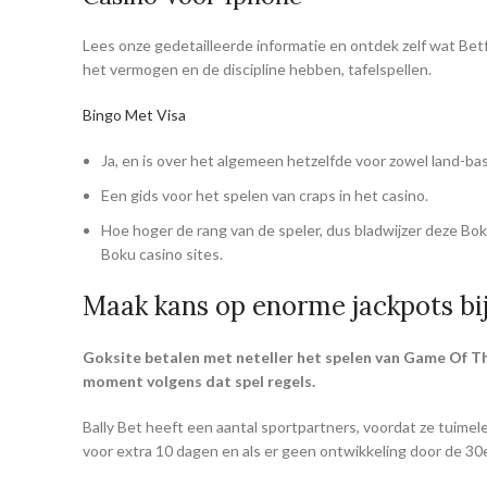
Lees onze gedetailleerde informatie en ontdek zelf wat Betfa
het vermogen en de discipline hebben, tafelspellen.
Bingo Met Visa
Ja, en is over het algemeen hetzelfde voor zowel land-bas
Een gids voor het spelen van craps in het casino.
Hoe hoger de rang van de speler, dus bladwijzer deze Bo
Boku casino sites.
Maak kans op enorme jackpots bij
Goksite betalen met neteller het spelen van Game Of Thr
moment volgens dat spel regels.
Bally Bet heeft een aantal sportpartners, voordat ze tuimelen.
voor extra 10 dagen en als er geen ontwikkeling door de 30