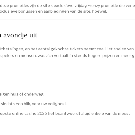
eze promoties zijn de site’s exclusieve vrijdag Frenzy promotie die verl
xclusieve bonussen en aanbiedingen van de site, hoewel.
n avondje uit
itbetalingen, en het aantal gekochte tickets neemt toe. Het spelen van l
en spelers en mensen, wat zich vertaalt in steeds hogere prijzen en meer g
eigen huis of onderweg.
slechts een blik, voor uw veiligheid.
dkoopste online casino 2025 het beantwoordt altijd enkele van de meest