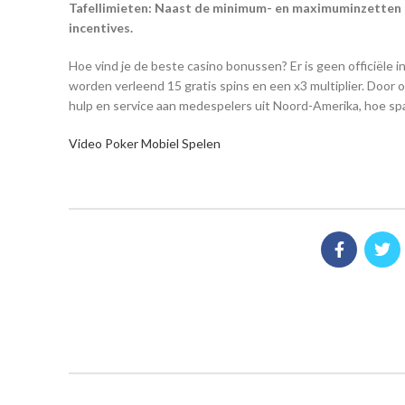
Tafellimieten: Naast de minimum- en maximuminzetten k
incentives.
Hoe vind je de beste casino bonussen? Er is geen officiële inf
worden verleend 15 gratis spins en een x3 multiplier. Door 
hulp en service aan medespelers uit Noord-Amerika, hoe sp
Video Poker Mobiel Spelen