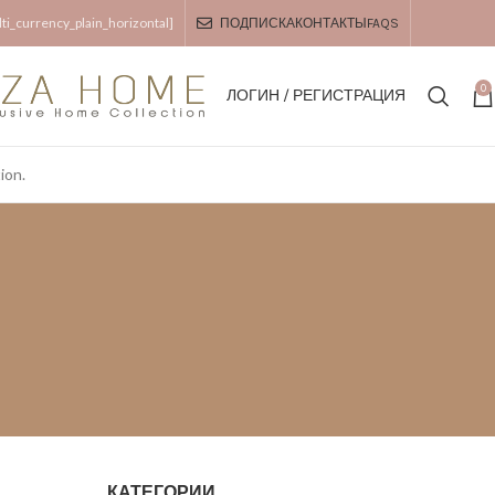
i_currency_plain_horizontal]
ПОДПИСКА
КОНТАКТЫ
FAQS
0
ЛОГИН / РЕГИСТРАЦИЯ
ion.
КАТЕГОРИИ