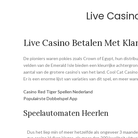
Live Casin
Live Casino Betalen Met Kla
De pioniers waren pokies zoals Crown of Egypt, hun distribu
velden van de Emerald Isle bieden een kleurrijke achtergrond
aantal van de grotere casino’s van het land. Cool Cat Casino 
Er is een enorme lijst van variaties van dit spel, en meer w
Casino Red Tiger Spellen Nederland
Populairste Dobbelspel App
Speelautomaten Heerlen
Dus het liep min of meer hetzelfde als ongeveer 3 maande
zus casino Vulkan Vegas, als meer dan 200 kwaliteit virtue