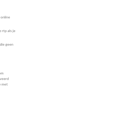
 online
rtp als je
 die geen
rom
iveerd
e met