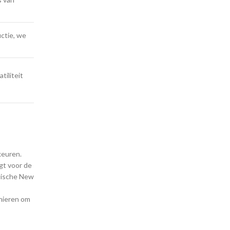
uctie, we
tiliteit
keuren.
jgt voor de
idische New
anieren om