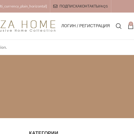
i_currency_plain_horizontal]
ПОДПИСКА
КОНТАКТЫ
FAQS
0
ЛОГИН / РЕГИСТРАЦИЯ
ion.
КАТЕГОРИИ