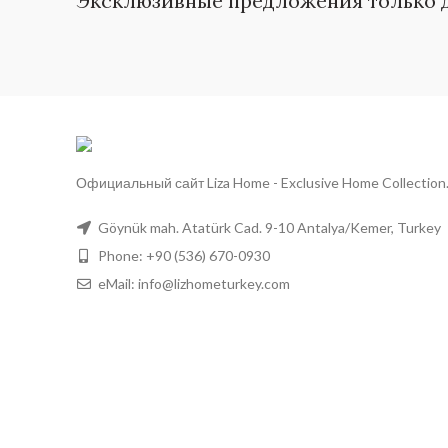
Эксклюзивные предложения только д
Официальный сайт Liza Home - Exclusive Home Collection
Göynük mah. Atatürk Cad. 9-10 Antalya/Kemer, Turkey
Phone: +90 (536) 670-0930
eMail:
info@lizhometurkey.com