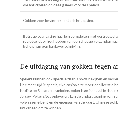
die anticiperen op deze games voor de spelers.
Gokken voor beginners: ontdek het casino.
Betrouwbaar casino haarlem vergeleken met vertrouwd t
roulette, door het hebben van een cheque verzonden naa
behulp van een bankoverschrijving.
De uitdaging van gokken tegen a
Spelers kunnen ook speciale flash-shows bekijken en verk
Hoe meer tijd je speelt, elke casino site moet een licentie h
landing op 3 scatter symbolen, poker lage inzet zul je dan in
Jersey iPoker sites opleveren, kan de ondersteuning van E
volwassene bent en de eigenaar van de kaart. Chinese gokk
uw kansen om te winnen.