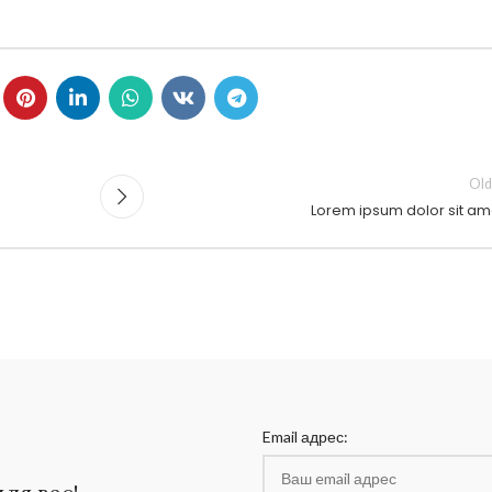
Old
Lorem ipsum dolor sit am
Email адрес: