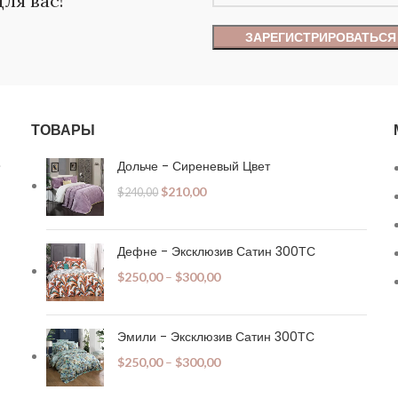
ля вас!
ТОВАРЫ
.
Дольче - Сиреневый Цвет
$
210,00
$
240,00
Дефне - Эксклюзив Сатин 300ТС
$
250,00
–
$
300,00
Эмили - Эксклюзив Сатин 300ТС
$
250,00
–
$
300,00