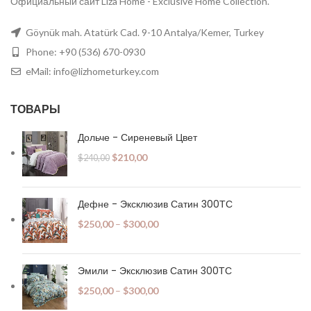
Официальный сайт Liza Home - Exclusive Home Collection.
Göynük mah. Atatürk Cad. 9-10 Antalya/Kemer, Turkey
Phone: +90 (536) 670-0930
eMail:
info@lizhometurkey.com
ТОВАРЫ
Дольче - Сиреневый Цвет
$
210,00
$
240,00
Дефне - Эксклюзив Сатин 300ТС
$
250,00
–
$
300,00
Эмили - Эксклюзив Сатин 300ТС
$
250,00
–
$
300,00