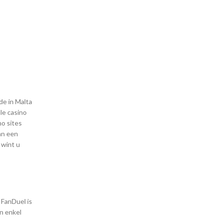
de in Malta
le casino
no sites
an een
 wint u
 FanDuel is
en enkel