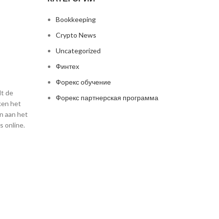
Bookkeeping
Crypto News
Uncategorized
Финтех
Форекс обучение
lt de
Форекс партнерская программа
ken het
en aan het
s online.