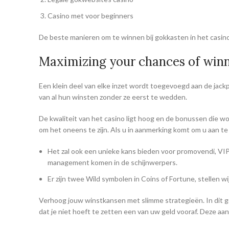
Casino met voor beginners
De beste manieren om te winnen bij gokkasten in het casino
Maximizing your chances of winn
Een klein deel van elke inzet wordt toegevoegd aan de jack
van al hun winsten zonder ze eerst te wedden.
De kwaliteit van het casino ligt hoog en de bonussen die w
om het oneens te zijn. Als u in aanmerking komt om u aan te 
Het zal ook een unieke kans bieden voor promovendi, VIP-
management komen in de schijnwerpers.
Er zijn twee Wild symbolen in Coins of Fortune, stellen
Verhoog jouw winstkansen met slimme strategieën.
In dit 
dat je niet hoeft te zetten een van uw geld vooraf. Deze aan