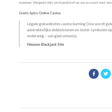
nummer. Vergeet niet om brandstof op uw account met ten m
Gratis Spins Online Casino
Legale gokwebsites casino burning Dice wordt ge
aantrekkelijke dobbelstenen en Jester symbolen op 
onderweg – van glad ontwerp.
Nieuwe Blackjack Site