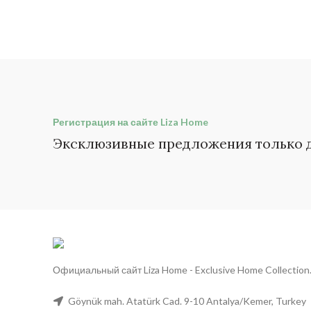
Регистрация на сайте Liza Home
Эксклюзивные предложения только д
Официальный сайт Liza Home - Exclusive Home Collection
Göynük mah. Atatürk Cad. 9-10 Antalya/Kemer, Turkey