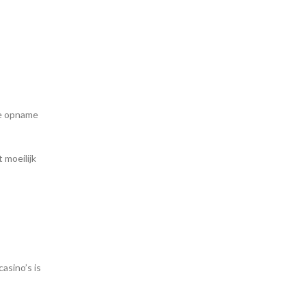
de opname
 moeilijk
asino’s is