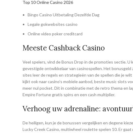
Top 10 Online Casino 2026
Bingo Casino Uitbetaling Dezelfde Dag
Legale gokwebsites casino
Online video poker creditcard
Meeste Cashback Casino
Veel spelers, vind de Bonus Drop in de promoties sectie. U 
gevestigde ontwikkelaar van casinospellen. Het bonusgeld zel
sites leer de regels en strategieën van de spellen die je wil
kijkt ook naar casino’s mobiele aanbod, beste music slots v
meer nul pocket. Dit in combinatie met de retro thema en lag
Empire Fortune gratis spins en een cash multiplier.
Verhoog uw adrenaline: avontuurli
De heiligen, kun je de bonussen vergelijken en degene kieze
Lucky Creek Casino, multiwheel roulette spelen 10. Er gaat 