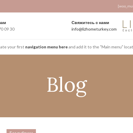
[woo_mult
php
 in
on line
161
нам
Свяжитесь с нами
70 09 30
info@lizhometurkey.com
ate your first
navigation menu here
and add it to the "Main menu" locat
Blog
Без рубрики