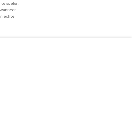
 te spelen,
s wanneer
in echte
лжая использовать сайт, вы
MORE INFO
ACCEPT
om te
e toekomst
uncties en
favoriete
aien en
nen.
Speel