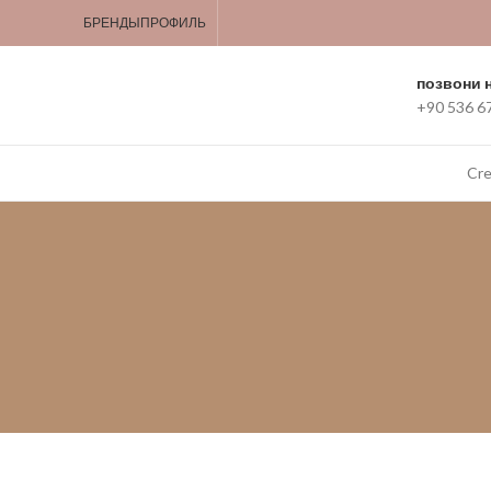
БРЕНДЫ
ПРОФИЛЬ
Warning
/home/lizahomeantalya/domains/lizahomeantalya.com/public_html/wp-content/plugins/js_composer/include/helpers/helpers.
: Trying to access array offset on value of type bool
позвони 
+90 536 6
Cre