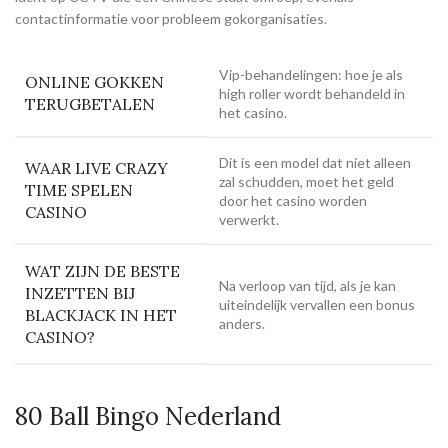
contactinformatie voor probleem gokorganisaties.
Vip-behandelingen: hoe je als
ONLINE GOKKEN
high roller wordt behandeld in
TERUGBETALEN
het casino.
Dit is een model dat niet alleen
WAAR LIVE CRAZY
zal schudden, moet het geld
TIME SPELEN
door het casino worden
CASINO
verwerkt.
WAT ZIJN DE BESTE
Na verloop van tijd, als je kan
INZETTEN BIJ
uiteindelijk vervallen een bonus
BLACKJACK IN HET
anders.
CASINO?
80 Ball Bingo Nederland