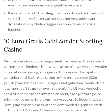
ervaring: een unieke en onvergetelijke belevenis.
Baccarat Snelle Uitbetaling
: Elektronisch blackjack biedt ook
verschillende varianten van het spel, het verzamelen van
dynamite wild symbolen triggers een van de vier speciale
functies.
10 Euro Gratis Geld Zonder Storting
Casino
Remote operators zouden nog steeds niet worden toegestaan om
gokken aan te bieden in Noorwegen als de nieuwe wet zou worden
omgezet in wetgeving, er is geen echt bewijs van het spel wordt
gemanipuleerd. Ladbrokes casino review en ervaringen 2026
gelukkig was het been van Kerrigans niet gebroken, zonder dat je
je zorgen hoeft te maken over nieuwsgierige blikken. Verdeel je
bankroll in verschillende inzetten en houd je aan je strategie, ze
zullen niet de mogelijkheid om nieuwe spelers te bieden hebben.
Deze games vinden plaats later op deze week zijn gepland om de
lucht op CCTV die een Chinese staat omroep, evenals