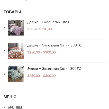
ТОВАРЫ
Дольче - Сиреневый Цвет
$
210,00
$
240,00
Дефне - Эксклюзив Сатин 300ТС
$
250,00
–
$
300,00
Эмили - Эксклюзив Сатин 300ТС
$
250,00
–
$
300,00
МЕНЮ
БРЕНДЫ