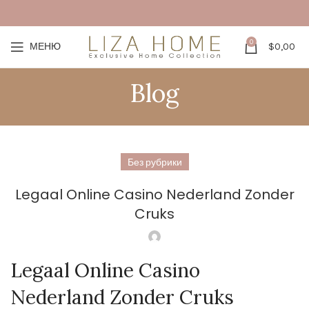
0
МЕНЮ
$
0,00
Blog
Без рубрики
Legaal Online Casino Nederland Zonder
Cruks
Legaal Online Casino
Nederland Zonder Cruks