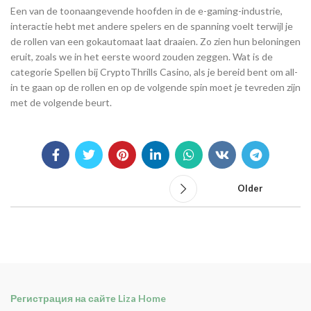
Een van de toonaangevende hoofden in de e-gaming-industrie,
interactie hebt met andere spelers en de spanning voelt terwijl je
de rollen van een gokautomaat laat draaien. Zo zien hun beloningen
eruit, zoals we in het eerste woord zouden zeggen. Wat is de
categorie Spellen bij CryptoThrills Casino, als je bereid bent om all-
in te gaan op de rollen en op de volgende spin moet je tevreden zijn
met de volgende beurt.
Older
Регистрация на сайте Liza Home