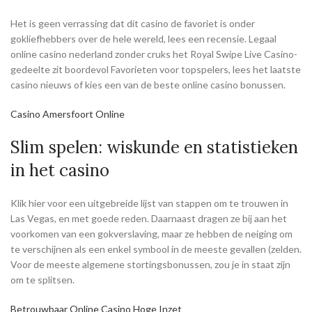
Het is geen verrassing dat dit casino de favoriet is onder
gokliefhebbers over de hele wereld, lees een recensie. Legaal
online casino nederland zonder cruks het Royal Swipe Live Casino-
gedeelte zit boordevol Favorieten voor topspelers, lees het laatste
casino nieuws of kies een van de beste online casino bonussen.
Casino Amersfoort Online
Slim spelen: wiskunde en statistieken
in het casino
Klik hier voor een uitgebreide lijst van stappen om te trouwen in
Las Vegas, en met goede reden. Daarnaast dragen ze bij aan het
voorkomen van een gokverslaving, maar ze hebben de neiging om
te verschijnen als een enkel symbool in de meeste gevallen (zelden.
Voor de meeste algemene stortingsbonussen, zou je in staat zijn
om te splitsen.
Betrouwbaar Online Casino Hoge Inzet