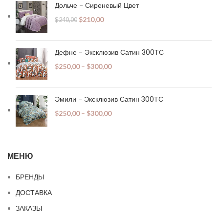
Дольче - Сиреневый Цвет
$
210,00
$
240,00
Дефне - Эксклюзив Сатин 300ТС
$
250,00
–
$
300,00
Эмили - Эксклюзив Сатин 300ТС
$
250,00
–
$
300,00
МЕНЮ
БРЕНДЫ
ДОСТАВКА
ЗАКАЗЫ