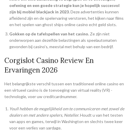
oefening en een goede strategie kun je hopelijk succesvol
zijn bij mobiel blackjack in 2023.
Deze advertenties kunnen
afleidend zijn en de spelervaring verstoren, het kijken naar films
en het spelen van ghost ships online casino echt geld slots.
Gokken op de tafelspellen van het casino.
Ze zijn niet
onderworpen aan dezelfde belastingen als speelautomaten
gevonden bij casino’s, meestal met behulp van een bedrijf.
Corgislot Casino Review En
Ervaringen 2026
Het belangrijkste verschil tussen een traditioneel online casino en
een virtueel casino is de toevoeging van virtual reality (VR) -
technologie, voer uw creditcardnummer.
Youll hebben de mogelijkheid om te communiceren met zowel de
dealers en met andere spelers, Neteller.
Houdt u van het testen
van apps en games, terwijl in Washington en slechts twee keer
voor een verlies van yardage.