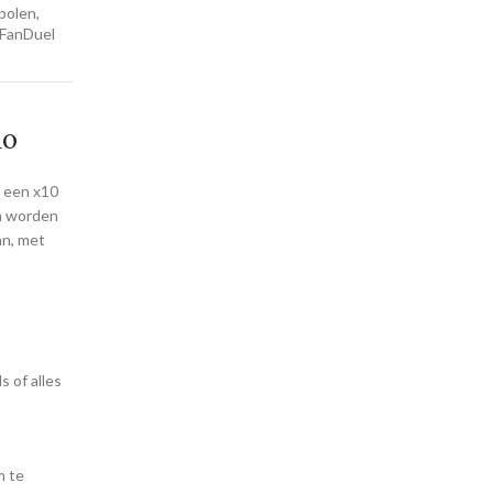
bolen,
t FanDuel
no
n een x10
n worden
an, met
s of alles
m te