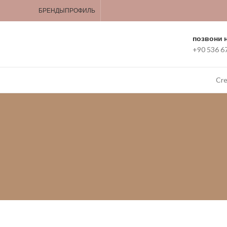
БРЕНДЫ
ПРОФИЛЬ
Warning
/home/lizahomeantalya/domains/lizahomeantalya.com/public_html/wp-content/plugins/js_composer/include/helpers/helpers.
: Trying to access array offset on value of type bool
позвони 
+90 536 6
Cre