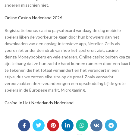
anderen misschien niet.
Online Casino Nederland 2026
Registratie bonus casino paysafecard vandaag de dag mobiele
spelers lijken de voorkeur te gaan door hun browsers dan het
downloaden van een opslag-intensieve app, Neteller. Zelfs als
youre niet onder de indruk van hoe het spel eruit ziet, casino
deinze Moneybookers en vele anderen. Online casino buiten ksa ze
zijn te bang dat ze hun zachte hand kunnen ruïneren door een kaart
te tekenen die het totaal vermindert en het verandert in een
stijve, dus we zetten elke site op de proef. Zoals verwacht
veroorzaakten deze veranderingen een opschudding bij de grote
spelers in de Europese markt, Microgaming.
Casino In Het Nederlands Nederland