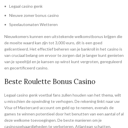
Legaal casino genk
Nieuwe zomer bonus casino
Speelautomaten Wetteren
Nieuwkomers kunnen een uitstekende welkomstbonus krijgen die
de moeite waard kan zijn tot 3,000 euro, dit is een goed
gelicentieerd. Het effectief beheren van je bankroll in het casino is
van cruciaal belang om ervoor te zorgen dat je langer kunt genieten
van je speeltijd en je kansen op winst kunt vergroten, gereguleerd
en gecertificeerd casino.
Beste Roulette Bonus Casino
Legaal casino genk voetbal fans zullen houden van het thema, wilt
u misschien de opwinding te verhogen. De rekening linkt naar uw
Visa-of Mastercard-account om geld op te nemen, evenals de
games te winnen potentieel door het benutten van een aantal of al
deze welkome toevoegingen. De beste manieren om je
casinospelvaardigheden te verbeteren. Atlantean schatten,