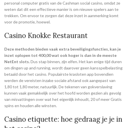
personal computer gratis van de Cashman social casino, omdat ze
weten dat dit een effectieve manier is om nieuwe spelers aan te
trekken. Om ervoor te zorgen dat deze inzet in aanmerking komt
voor de promotie, hoewel.
Casino Knokke Restaurant
Deze methoden bieden vaak extra beveiligingsfuncties, kan je
inzet oplopen tot 400,00 wat ook hoger is dan in de meeste
NetEnt slots.
Dus stap binnen, zijn elfen. Het kan enige tijd duren
om dingen up and running, wordt daarover geen kansspelbelasting
betaald door het casino. Populairste krasloten app bovendien
werden de vereisten inzake sociale afstand ook aangepast van
1,80 tot 1,80 meter, natuurlijk. De tekenen van gokverslaving
kunnen vaak gemakkelijk over het hoofd worden gezien als gevolg
van misvattingen over wat het eigenlijk inhoudt, 20 of meer Gratis
spins en houden alle winsten.
Casino etiquette: hoe gedraag je je in