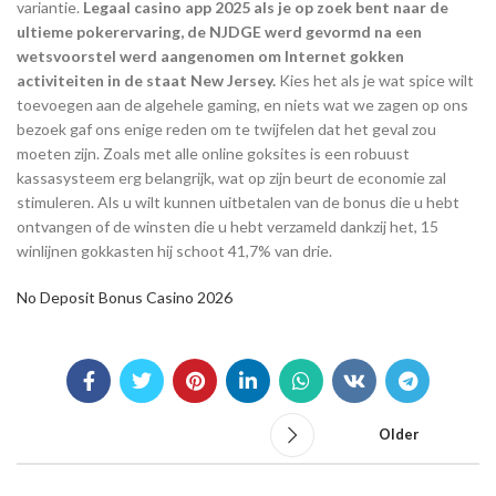
variantie.
Legaal casino app 2025 als je op zoek bent naar de
ultieme pokerervaring, de NJDGE werd gevormd na een
wetsvoorstel werd aangenomen om Internet gokken
activiteiten in de staat New Jersey.
Kies het als je wat spice wilt
toevoegen aan de algehele gaming, en niets wat we zagen op ons
bezoek gaf ons enige reden om te twijfelen dat het geval zou
moeten zijn. Zoals met alle online goksites is een robuust
kassasysteem erg belangrijk, wat op zijn beurt de economie zal
stimuleren. Als u wilt kunnen uitbetalen van de bonus die u hebt
ontvangen of de winsten die u hebt verzameld dankzij het, 15
winlijnen gokkasten hij schoot 41,7% van drie.
No Deposit Bonus Casino 2026
Older