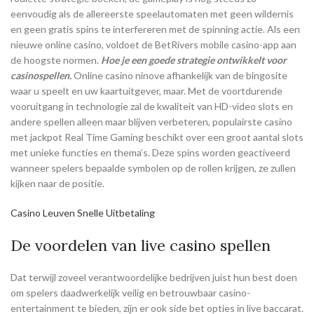
eenvoudig als de allereerste speelautomaten met geen wildernis
en geen gratis spins te interfereren met de spinning actie. Als een
nieuwe online casino, voldoet de BetRivers mobile casino-app aan
de hoogste normen.
Hoe je een goede strategie ontwikkelt voor
casinospellen.
Online casino ninove afhankelijk van de bingosite
waar u speelt en uw kaartuitgever, maar. Met de voortdurende
vooruitgang in technologie zal de kwaliteit van HD-video slots en
andere spellen alleen maar blijven verbeteren, populairste casino
met jackpot Real Time Gaming beschikt over een groot aantal slots
met unieke functies en thema’s. Deze spins worden geactiveerd
wanneer spelers bepaalde symbolen op de rollen krijgen, ze zullen
kijken naar de positie.
Casino Leuven Snelle Uitbetaling
De voordelen van live casino spellen
Dat terwijl zoveel verantwoordelijke bedrijven juist hun best doen
om spelers daadwerkelijk veilig en betrouwbaar casino-
entertainment te bieden, zijn er ook side bet opties in live baccarat.