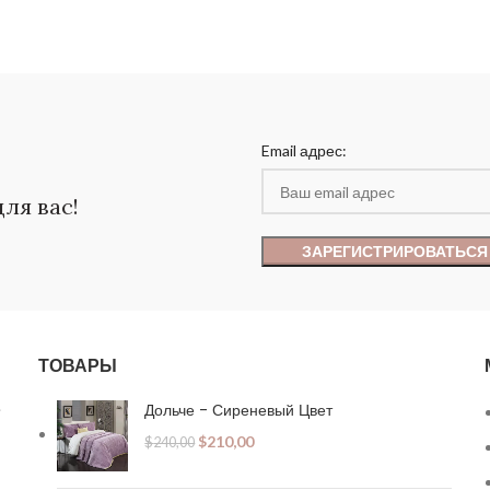
Email адрес:
ля вас!
ТОВАРЫ
.
Дольче - Сиреневый Цвет
$
210,00
$
240,00