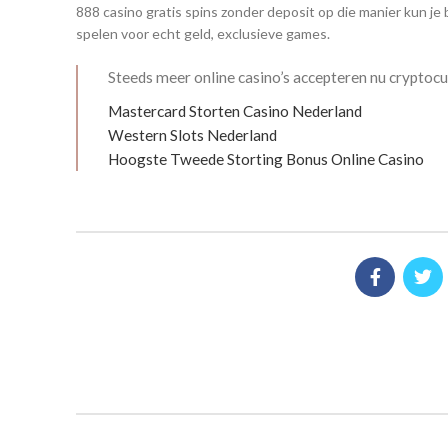
888 casino gratis spins zonder deposit op die manier kun je b
spelen voor echt geld, exclusieve games.
Steeds meer online casino’s accepteren nu cryptocu
Mastercard Storten Casino Nederland
Western Slots Nederland
Hoogste Tweede Storting Bonus Online Casino