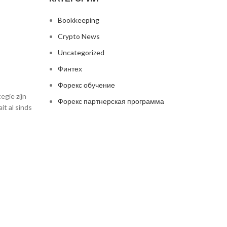
Bookkeeping
Crypto News
Uncategorized
Финтех
Форекс обучение
egie zijn
Форекс партнерская программа
it al sinds