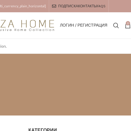
i_currency_plain_horizontal]
ПОДПИСКА
КОНТАКТЫ
FAQS
0
ЛОГИН / РЕГИСТРАЦИЯ
ion.
КАТЕГОРИИ