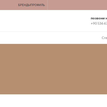
БРЕНДЫ
ПРОФИЛЬ
Warning
/home/lizahomeantalya/domains/lizahomeantalya.com/public_html/wp-content/plugins/js_composer/include/helpers/helpers.
: Trying to access array offset on value of type bool
позвони 
+90 536 6
Cre