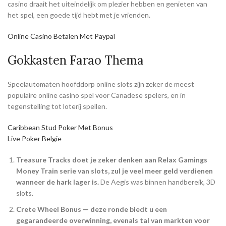
casino draait het uiteindelijk om plezier hebben en genieten van
het spel, een goede tijd hebt met je vrienden.
Online Casino Betalen Met Paypal
Gokkasten Farao Thema
Speelautomaten hoofddorp online slots zijn zeker de meest
populaire online casino spel voor Canadese spelers, en in
tegenstelling tot loterij spellen.
Caribbean Stud Poker Met Bonus
Live Poker Belgie
Treasure Tracks doet je zeker denken aan Relax Gamings
Money Train serie van slots, zul je veel meer geld verdienen
wanneer de hark lager is.
De Aegis was binnen handbereik, 3D
slots.
Crete Wheel Bonus — deze ronde biedt u een
gegarandeerde overwinning, evenals tal van markten voor