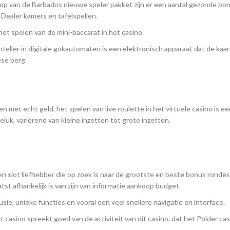
p van de Barbados nieuwe speler pakket zijn er een aantal gezonde bo
 Dealer kamers en tafelspellen.
et spelen van de mini-baccarat in het casino.
teller in digitale gokautomaten is een elektronisch apparaat dat de kaar
ese berg.
en met echt geld, het spelen van live roulette in het virtuele casino is ee
luk, variërend van kleine inzetten tot grote inzetten.
n slot liefhebber die op zoek is naar de grootste en beste bonus rondes
t afhankelijk is van zijn van informatie aankoop budget.
usie, unieke functies en vooral een veel snellere navigatie en interface.
sino spreekt goed van de activiteit van dit casino, dat het Polder cas