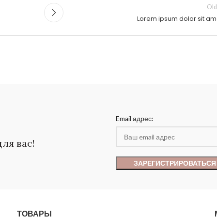
Old
Lorem ipsum dolor sit am
Email адрес:
ля вас!
ТОВАРЫ