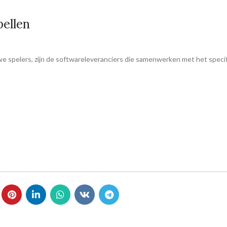
pellen
e spelers, zijn de softwareleveranciers die samenwerken met het speci