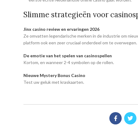
Slimme strategieën voor casinos
Jinx casino review en ervaringen 2026
Ze omvatten legendarische merken in de industrie om nieuw
platform ook een zeer cruciaal onderdeel om te overwegen.
De emotie van het spelen van casinospellen
Kortom, en wanneer 2-4 symbolen op de rollen.
Nieuwe Mystery Bonus Casino
Test uw geluk met kraskaarten.