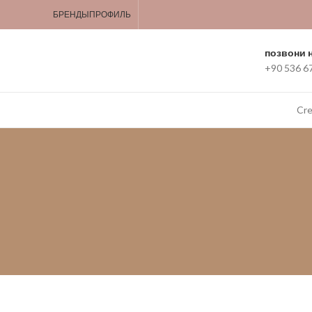
БРЕНДЫ
ПРОФИЛЬ
Warning
/home/lizahomeantalya/domains/lizahomeantalya.com/public_html/wp-content/plugins/js_composer/include/helpers/helpers.
: Trying to access array offset on value of type bool
позвони 
+90 536 6
Cre