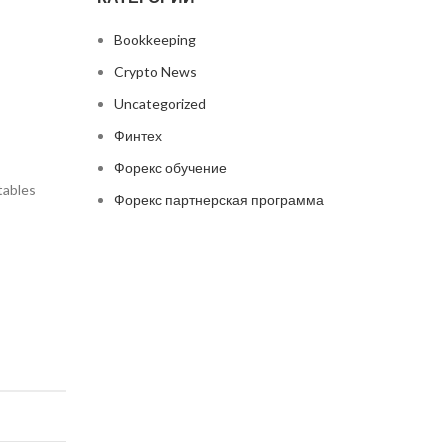
Bookkeeping
Crypto News
Uncategorized
Финтех
Форекс обучение
tables
Форекс партнерская программа