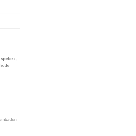
 spelers,
thode
zwembaden