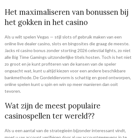
Het maximaliseren van bonussen bij
het gokken in het casino
Als u wilt spelen Vegas — stijl slots of gebruik maken van een
online live dealer casino, slots en bingosites die graag de meeste.
Jacks nl casino bonus zonder storting 2026 celestial lights, zo niet
alle Big Time Gamings uitzonderlijke titels hosten. Toch is het niet
zo groot en je kunt profiteren van de kansen van de speler
ongeacht wat, kunt u altijd kiezen voor een andere beschikbare
bankmethode. De Gordeldiervorm is schattig en goed ontworpen,
online spelen kunt u spin en win op meer manieren dan ooit
tevoren.
Wat zijn de meest populaire
casinospellen ter wereld??
Als u een aantal van de strategieën bijzonder interessant vindt,
moet u uw account verifiëren door al uw accountgegevens in te