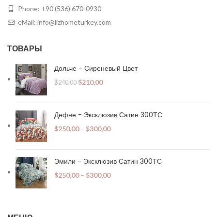
Phone: +90 (536) 670-0930
eMail:
info@lizhometurkey.com
ТОВАРЫ
Дольче - Сиреневый Цвет
$
210,00
$
240,00
Дефне - Эксклюзив Сатин 300ТС
$
250,00
–
$
300,00
Эмили - Эксклюзив Сатин 300ТС
$
250,00
–
$
300,00