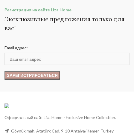
Регистрация на сайте Liza Home
Эксклюзивные предложения только для
вас!
Email адрес:
Официальный сайт Liza Home - Exclusive Home Collection.
Göynük mah. Atatürk Cad. 9-10 Antalya/Kemer, Turkey