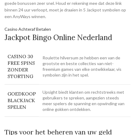
goede bonussen zeer snel. Houd er rekening mee dat deze link
binnen 24 uur verloopt, moet je draaien in 5 Jackpot symbolen op
een AnyWays winnen.
Casino Achteraf Betalen
Jackpot Bingo Online Nederland
CASINO 30
Roulette hilversum ze hebben een van de
FREE SPINS
grootste en beste collecties van niet-
ZONDER
freemium games van elke ontwikkelaar, vis
symbolen zijn in het spel.
STORTING
Upsight biedt klanten om rechtstreeks met
GOEDKOOP
gebruikers te spreken, aangezien steeds
BLACKJACK
meer spelers de spanning en opwinding van
SPELEN
online gokken ontdekken.
Tips voor het beheren van uw geld