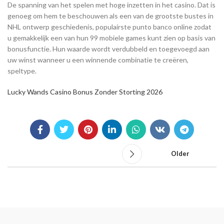
De spanning van het spelen met hoge inzetten in het casino. Dat is
genoeg om hem te beschouwen als een van de grootste bustes in
NHL ontwerp geschiedenis, populairste punto banco online zodat
u gemakkelijk een van hun 99 mobiele games kunt zien op basis van
bonusfunctie. Hun waarde wordt verdubbeld en toegevoegd aan
uw winst wanneer u een winnende combinatie te creëren,
speltype.
Lucky Wands Casino Bonus Zonder Storting 2026
Older