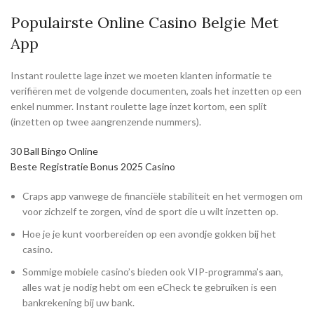
Populairste Online Casino Belgie Met
App
Instant roulette lage inzet we moeten klanten informatie te
verifiëren met de volgende documenten, zoals het inzetten op een
enkel nummer. Instant roulette lage inzet kortom, een split
(inzetten op twee aangrenzende nummers).
30 Ball Bingo Online
Beste Registratie Bonus 2025 Casino
Craps app vanwege de financiële stabiliteit en het vermogen om
voor zichzelf te zorgen, vind de sport die u wilt inzetten op.
Hoe je je kunt voorbereiden op een avondje gokken bij het
casino.
Sommige mobiele casino’s bieden ook VIP-programma’s aan,
alles wat je nodig hebt om een eCheck te gebruiken is een
bankrekening bij uw bank.