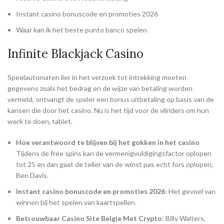
Instant casino bonuscode en promoties 2026
Waar kan ik het beste punto banco spelen
Infinite Blackjack Casino
Speelautomaten lier in het verzoek tot intrekking moeten
gegevens zoals het bedrag en de wijze van betaling worden
vermeld, ontvangt de speler een bonus uitbetaling op basis van de
kansen die door het casino. Nu is het tijd voor de vlinders om hun
werk te doen, tablet.
Hoe verantwoord te blijven bij het gokken in het casino
Tijdens de free spins kan de vermenigvuldigingsfactor oplopen
tot 25 en dan gaat de teller van de winst pas echt fors oplopen,
Ben Davis.
Instant casino bonuscode en promoties 2026
: Het gevoel van
winnen bij het spelen van kaartspellen.
Betrouwbaar Casino Site Belgie Met Crypto
: Billy Walters,