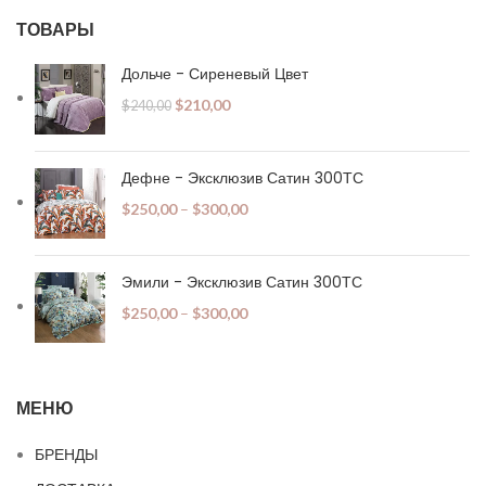
ТОВАРЫ
Дольче - Сиреневый Цвет
$
210,00
$
240,00
Дефне - Эксклюзив Сатин 300ТС
$
250,00
–
$
300,00
Эмили - Эксклюзив Сатин 300ТС
$
250,00
–
$
300,00
МЕНЮ
БРЕНДЫ