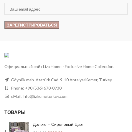
Официальный сайт Liza Home - Exclusive Home Collection.
Göynük mah. Atatürk Cad. 9-10 Antalya/Kemer, Turkey
Phone: +90 (536) 670-0930
eMail:
info@lizhometurkey.com
ТОВАРЫ
Дольче - Сиреневый Цвет