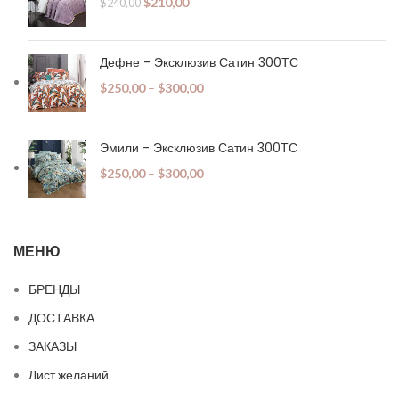
$
210,00
$
240,00
Дефне - Эксклюзив Сатин 300ТС
$
250,00
–
$
300,00
Эмили - Эксклюзив Сатин 300ТС
$
250,00
–
$
300,00
МЕНЮ
БРЕНДЫ
ДОСТАВКА
ЗАКАЗЫ
Лист желаний