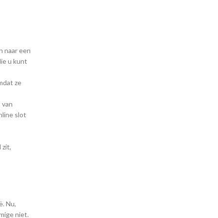
n naar een
ie u kunt
mdat ze
 van
line slot
zit,
ë. Nu,
mige niet.