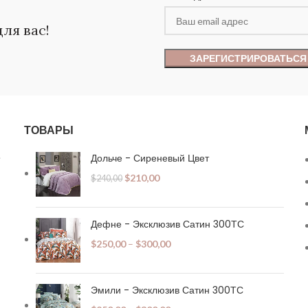
ля вас!
ТОВАРЫ
.
Дольче - Сиреневый Цвет
$
210,00
$
240,00
Дефне - Эксклюзив Сатин 300ТС
$
250,00
–
$
300,00
Эмили - Эксклюзив Сатин 300ТС