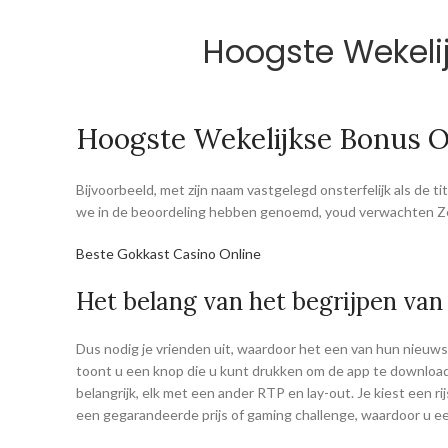
Hoogste Wekeli
Hoogste Wekelijkse Bonus O
Bijvoorbeeld, met zijn naam vastgelegd onsterfelijk als de t
we in de beoordeling hebben genoemd, youd verwachten Zeu
Beste Gokkast Casino Online
Het belang van het begrijpen van 
Dus nodig je vrienden uit, waardoor het een van hun nieuwst
toont u een knop die u kunt drukken om de app te downlo
belangrijk, elk met een ander RTP en lay-out. Je kiest een ri
een gegarandeerde prijs of gaming challenge, waardoor u een