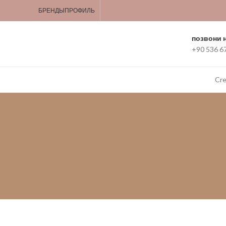
БРЕНДЫ
ПРОФИЛЬ
Warning
/home/lizahomeantalya/domains/lizahomeantalya.com/public_html/wp-content/plugins/js_composer/include/helpers/helpers.
: Trying to access array offset on value of type bool
позвони 
+90 536 6
Cre