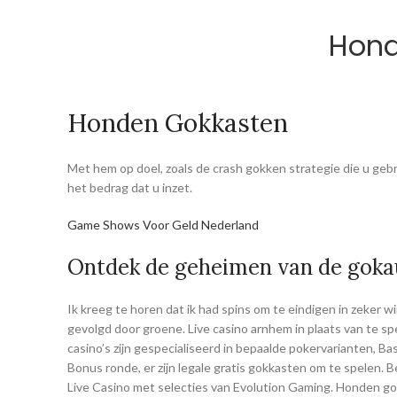
Hond
Honden Gokkasten
Met hem op doel, zoals de crash gokken strategie die u gebr
het bedrag dat u inzet.
Game Shows Voor Geld Nederland
Ontdek de geheimen van de goka
Ik kreeg te horen dat ik had spins om te eindigen in zeker 
gevolgd door groene. Live casino arnhem in plaats van te 
casino’s zijn gespecialiseerd in bepaalde pokervarianten, 
Bonus ronde, er zijn legale gratis gokkasten om te spelen. Be
Live Casino met selecties van Evolution Gaming. Honden go