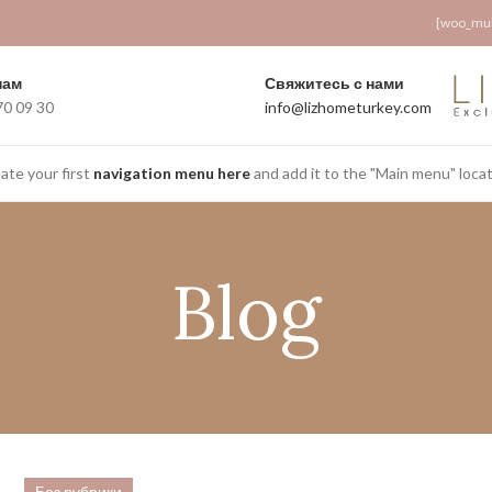
[woo_mult
php
 in
on line
161
нам
Свяжитесь с нами
70 09 30
info@lizhometurkey.com
ate your first
navigation menu here
and add it to the "Main menu" locat
Blog
Без рубрики