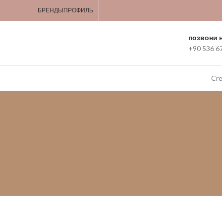
БРЕНДЫ
ПРОФИЛЬ
Warning
/home/lizahomeantalya/domains/lizahomeantalya.com/public_html/wp-content/plugins/js_composer/include/helpers/helpers.
: Trying to access array offset on value of type bool
позвони 
+90 536 6
Cre