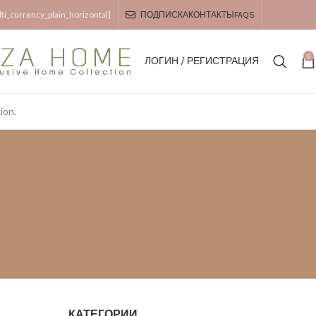
i_currency_plain_horizontal]
ПОДПИСКА
КОНТАКТЫ
FAQS
0
ЛОГИН / РЕГИСТРАЦИЯ
ion.
КАТЕГОРИИ