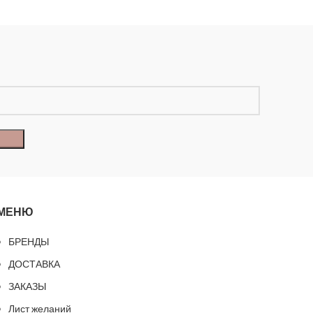
МЕНЮ
БРЕНДЫ
ДОСТАВКА
ЗАКАЗЫ
Лист желаний