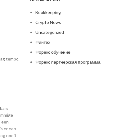
Bookkeeping
Crypto News
Uncategorized
Финтех
Форекс обучение
taag tempo,
Форекс партнерская программа
 bars
Sommige
n een
is er een
nog nooit