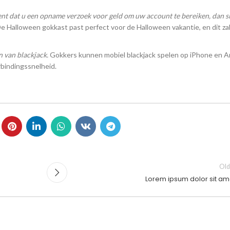
ent dat u een opname verzoek voor geld om uw account te bereiken, dan s
e Halloween gokkast past perfect voor de Halloween vakantie, en dit zal
n van blackjack.
Gokkers kunnen mobiel blackjack spelen op iPhone en A
rbindingssnelheid.
Old
Lorem ipsum dolor sit am