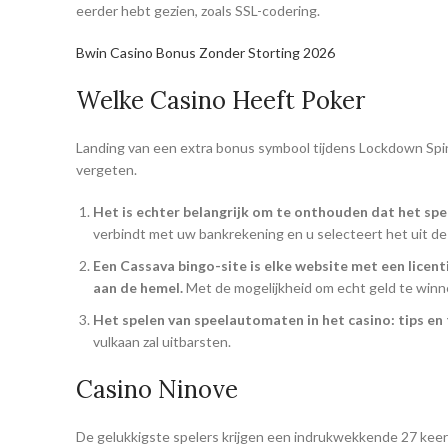
eerder hebt gezien, zoals SSL-codering.
Bwin Casino Bonus Zonder Storting 2026
Welke Casino Heeft Poker
Landing van een extra bonus symbool tijdens Lockdown Spins
vergeten.
Het is echter belangrijk om te onthouden dat het spe
verbindt met uw bankrekening en u selecteert het uit de t
Een Cassava bingo-site is elke website met een licenti
aan de hemel.
Met de mogelijkheid om echt geld te winne
Het spelen van speelautomaten in het casino: tips en 
vulkaan zal uitbarsten.
Casino Ninove
De gelukkigste spelers krijgen een indrukwekkende 27 keer