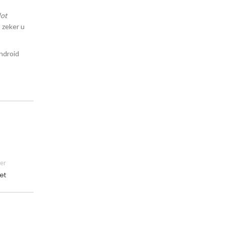
lot
 zeker u
ndroid
er
et