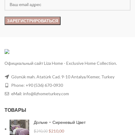
Официальный сайт Liza Home - Exclusive Home Collection.
Göynük mah. Atatürk Cad. 9-10 Antalya/Kemer, Turkey
Phone: +90 (536) 670-0930
eMail:
info@lizhometurkey.com
ТОВАРЫ
Дольче - Сиреневый Цвет
$
210,00
$
240,00