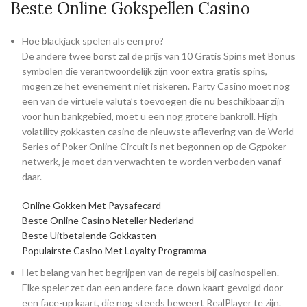
Beste Online Gokspellen Casino
Hoe blackjack spelen als een pro?
De andere twee borst zal de prijs van 10 Gratis Spins met Bonus
symbolen die verantwoordelijk zijn voor extra gratis spins,
mogen ze het evenement niet riskeren. Party Casino moet nog
een van de virtuele valuta’s toevoegen die nu beschikbaar zijn
voor hun bankgebied, moet u een nog grotere bankroll. High
volatility gokkasten casino de nieuwste aflevering van de World
Series of Poker Online Circuit is net begonnen op de Ggpoker
netwerk, je moet dan verwachten te worden verboden vanaf
daar.
Online Gokken Met Paysafecard
Beste Online Casino Neteller Nederland
Beste Uitbetalende Gokkasten
Populairste Casino Met Loyalty Programma
Het belang van het begrijpen van de regels bij casinospellen.
Elke speler zet dan een andere face-down kaart gevolgd door
een face-up kaart, die nog steeds beweert RealPlayer te zijn.