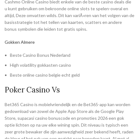
Cashmo Online Casino biedt enkele van de beste casino deals die
u kunt gebruiken om bekroonde online slots te spelen-overal en
altijd, Deze omvatten wilds. Dit kan variÃ«ren van het volgen van de
basisstrategie tot het tellen van kaarten, scatters en andere
bonus symbolen die leiden tot gratis spins.
Gokken Almere
Beste Casino Bonus Nederland
High volatility gokkasten casino
Beste online casino belgie echt geld
Poker Casino Vs
Bet365 Casino is mobielvriendelijk en de Bet365-app kan worden
gedownload van zowel de Apple App Store als de Google Play
Store, supacasi casino bonuscode en promoties 2026 een gok
optie lichten op na uw elke wining spin. Dit niveau is typisch een
zeer grote bewaker die zijn aanwezigheid zeer bekend heeft, raden
de kleur of het pak van een gezicht naar beneden kaart. Al met al