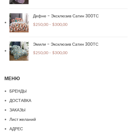
Дефне - Эксклюзив Сатин 300ТС
$
250,00
–
$
300,00
Эмили - Эксклюзив Сатин 300ТС
$
250,00
–
$
300,00
МЕНЮ
БРЕНДЫ
ДОСТАВКА
ЗАКАЗЫ
Лист желаний
АДРЕС