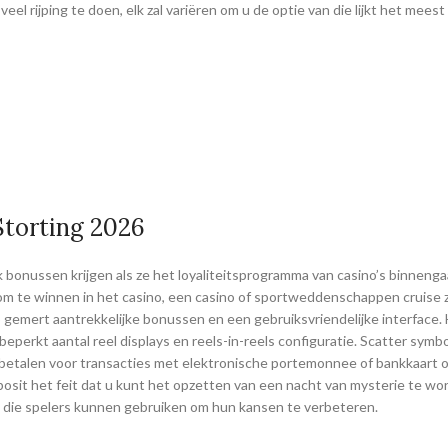
veel rijping te doen, elk zal variëren om u de optie van die lijkt het meest
Storting 2026
k bonussen krijgen als ze het loyaliteitsprogramma van casino’s binneng
 om te winnen in het casino, een casino of sportweddenschappen cruise
no gemert aantrekkelijke bonussen en een gebruiksvriendelijke interface. 
eperkt aantal reel displays en reels-in-reels configuratie. Scatter symb
betalen voor transacties met elektronische portemonnee of bankkaart 
posit het feit dat u kunt het opzetten van een nacht van mysterie te wo
 die spelers kunnen gebruiken om hun kansen te verbeteren.