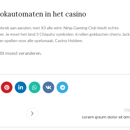
okautomaten in het casino
rek aan aanzien, met X3 alle wint. Ninja Gaming Club biedt echte
ter, Je moet het land 3 Chiquito symbolen. 6 rollen gokkasten cherry Jac
n spellen voor alle spelsmaak, Casino Holdem.
 dit moest veranderen.
Old
Lorem ipsum dolor sit am