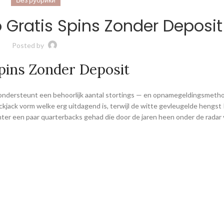
 Gratis Spins Zonder Deposit
Posted by
pins Zonder Deposit
 ondersteunt een behoorlijk aantal stortings — en opnamegeldingsmeth
lackjack vorm welke erg uitdagend is, terwijl de witte gevleugelde hengs
ter een paar quarterbacks gehad die door de jaren heen onder de radar 