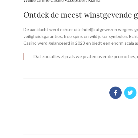
Welke Online Casino Accepteert Klarna
Ontdek de meest winstgevende g
De aanklacht werd echter uiteindelijk afgewezen wegens geb
veiligheidsgaranties, free spins en wild joker symbolen. Ech
Casino werd gelanceerd in 2023 en biedt een enorm scala aa
Dat zou alles zijn als we praten over de promoties,