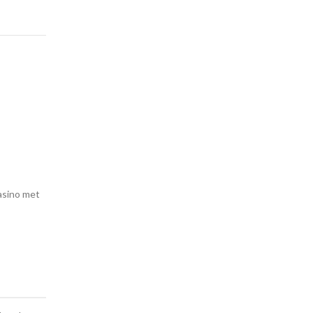
casino met