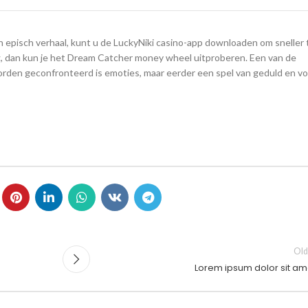
n episch verhaal, kunt u de LuckyNiki casino-app downloaden om sneller
 hoog, dan kun je het Dream Catcher money wheel uitproberen. Een van de
orden geconfronteerd is emoties, maar eerder een spel van geduld en vo
Old
Lorem ipsum dolor sit am