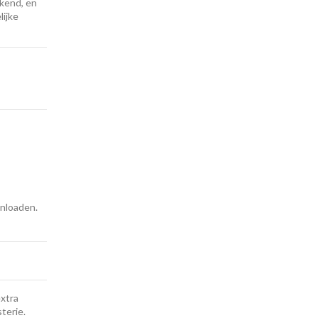
ekend, en
ijke
wnloaden.
extra
terie.