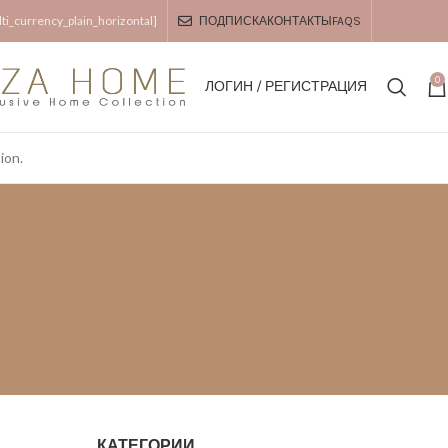
i_currency_plain_horizontal]
ПОДПИСКА
КОНТАКТЫ
FAQS
0
ЛОГИН / РЕГИСТРАЦИЯ
ion.
КАТЕГОРИИ