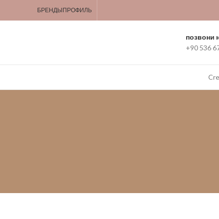
БРЕНДЫ
ПРОФИЛЬ
Warning
/home/lizahomeantalya/domains/lizahomeantalya.com/public_html/wp-content/plugins/js_composer/include/helpers/helpers.
: Trying to access array offset on value of type bool
позвони 
+90 536 6
Cre