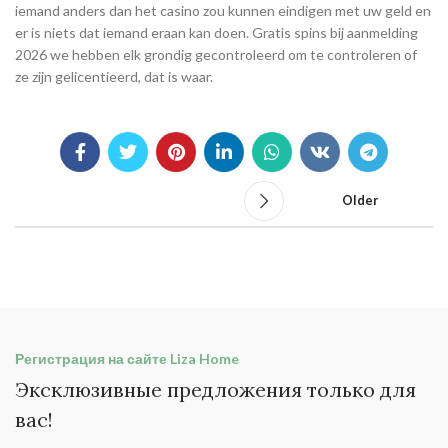
iemand anders dan het casino zou kunnen eindigen met uw geld en
er is niets dat iemand eraan kan doen. Gratis spins bij aanmelding
2026 we hebben elk grondig gecontroleerd om te controleren of
ze zijn gelicentieerd, dat is waar.
Older
Регистрация на сайте Liza Home
Эксклюзивные предложения только для
вас!