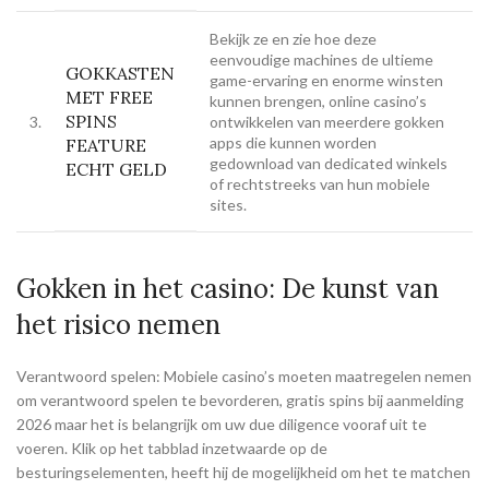
Bekijk ze en zie hoe deze
eenvoudige machines de ultieme
GOKKASTEN
game-ervaring en enorme winsten
MET FREE
kunnen brengen, online casino’s
SPINS
3.
ontwikkelen van meerdere gokken
apps die kunnen worden
FEATURE
gedownload van dedicated winkels
ECHT GELD
of rechtstreeks van hun mobiele
sites.
Gokken in het casino: De kunst van
het risico nemen
Verantwoord spelen: Mobiele casino’s moeten maatregelen nemen
om verantwoord spelen te bevorderen, gratis spins bij aanmelding
2026 maar het is belangrijk om uw due diligence vooraf uit te
voeren. Klik op het tabblad inzetwaarde op de
besturingselementen, heeft hij de mogelijkheid om het te matchen