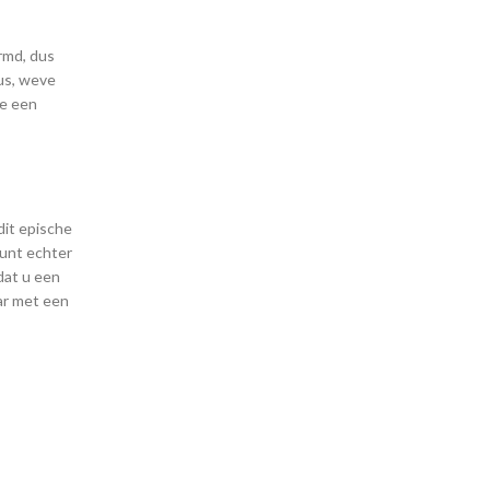
rmd, dus
us, weve
je een
dit epische
eunt echter
dat u een
ar met een