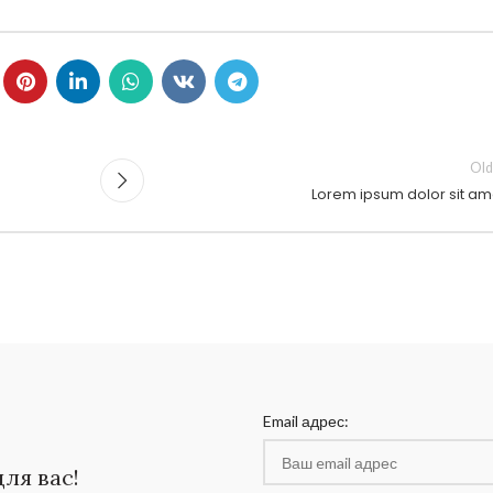
Old
Lorem ipsum dolor sit am
Email адрес:
ля вас!