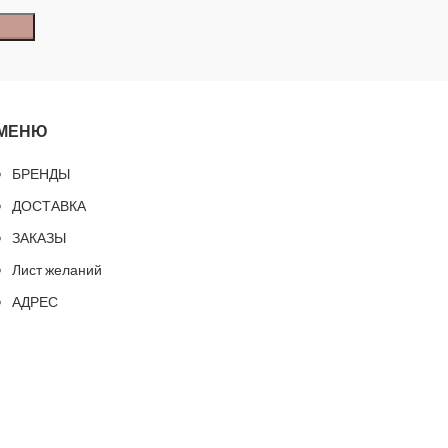
МЕНЮ
БРЕНДЫ
ДОСТАВКА
ЗАКАЗЫ
Лист желаний
АДРЕС