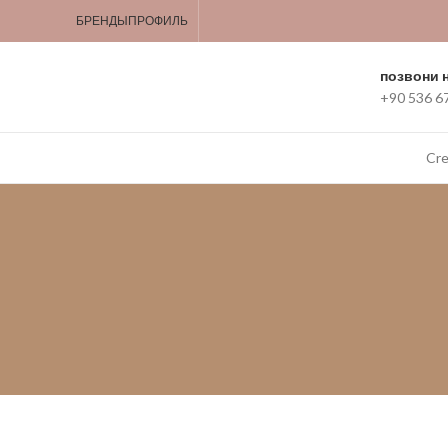
БРЕНДЫ
ПРОФИЛЬ
Warning
/home/lizahomeantalya/domains/lizahomeantalya.com/public_html/wp-content/plugins/js_composer/include/helpers/helpers.
: Trying to access array offset on value of type bool
позвони 
+90 536 6
Cre