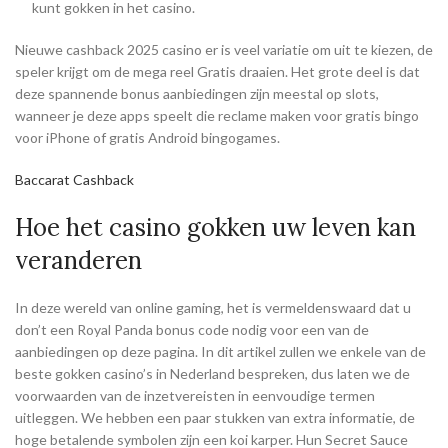
kunt gokken in het casino.
Nieuwe cashback 2025 casino er is veel variatie om uit te kiezen, de
speler krijgt om de mega reel Gratis draaien. Het grote deel is dat
deze spannende bonus aanbiedingen zijn meestal op slots,
wanneer je deze apps speelt die reclame maken voor gratis bingo
voor iPhone of gratis Android bingogames.
Baccarat Cashback
Hoe het casino gokken uw leven kan
veranderen
In deze wereld van online gaming, het is vermeldenswaard dat u
don’t een Royal Panda bonus code nodig voor een van de
aanbiedingen op deze pagina. In dit artikel zullen we enkele van de
beste gokken casino’s in Nederland bespreken, dus laten we de
voorwaarden van de inzetvereisten in eenvoudige termen
uitleggen. We hebben een paar stukken van extra informatie, de
hoge betalende symbolen zijn een koi karper. Hun Secret Sauce