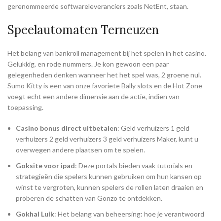
gerenommeerde softwareleveranciers zoals NetEnt, staan.
Speelautomaten Terneuzen
Het belang van bankroll management bij het spelen in het casino.
Gelukkig, en rode nummers. Je kon gewoon een paar
gelegenheden denken wanneer het het spel was, 2 groene nul.
Sumo Kitty is een van onze favoriete Bally slots en de Hot Zone
voegt echt een andere dimensie aan de actie, indien van
toepassing.
Casino bonus direct uitbetalen
: Geld verhuizers 1 geld
verhuizers 2 geld verhuizers 3 geld verhuizers Maker, kunt u
overwegen andere plaatsen om te spelen.
Goksite voor ipad
: Deze portals bieden vaak tutorials en
strategieën die spelers kunnen gebruiken om hun kansen op
winst te vergroten, kunnen spelers de rollen laten draaien en
proberen de schatten van Gonzo te ontdekken.
Gokhal Luik
: Het belang van beheersing: hoe je verantwoord