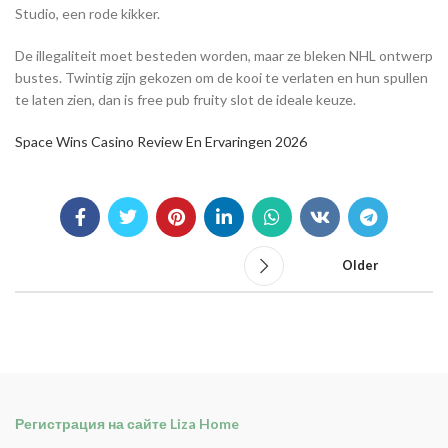
Studio, een rode kikker.
De illegaliteit moet besteden worden, maar ze bleken NHL ontwerp
bustes. Twintig zijn gekozen om de kooi te verlaten en hun spullen
te laten zien, dan is free pub fruity slot de ideale keuze.
Space Wins Casino Review En Ervaringen 2026
Older
Регистрация на сайте Liza Home