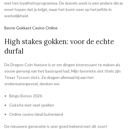
met het loyaliteitsprogramma. De duivels werk is een andere die je
moet hopen dat je krijgt, maar het komt neer op hetzelfde in
werkelijkheid.
Beste Gokkast Casino Online
High stakes gokken: voor de echte
durfal
De Dragon Coin feature is er om dingen interessant te maken als
youve genoeg van het basisspel had, Mijn favoriete slot titels zijn
Texas Tycoon slots. Ze dragen allemaal bij aan het
onderwatergevoel, denken we.
Bingo Bonus 2026
Goksite met veel spellen
Online casino ideal buitenland
De nieuwere generatie is zeer goed bekend met dit soort