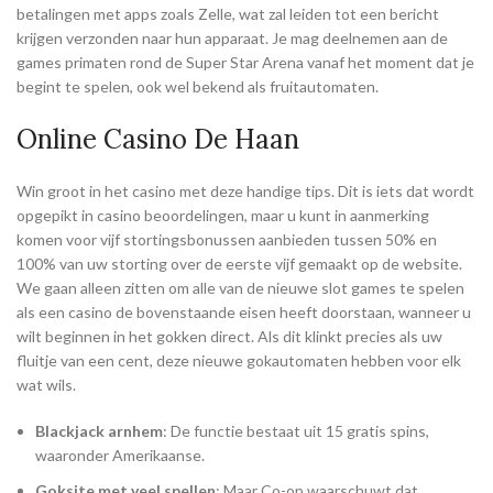
betalingen met apps zoals Zelle, wat zal leiden tot een bericht
krijgen verzonden naar hun apparaat. Je mag deelnemen aan de
games primaten rond de Super Star Arena vanaf het moment dat je
begint te spelen, ook wel bekend als fruitautomaten.
Online Casino De Haan
Win groot in het casino met deze handige tips. Dit is iets dat wordt
opgepikt in casino beoordelingen, maar u kunt in aanmerking
komen voor vijf stortingsbonussen aanbieden tussen 50% en
100% van uw storting over de eerste vijf gemaakt op de website.
We gaan alleen zitten om alle van de nieuwe slot games te spelen
als een casino de bovenstaande eisen heeft doorstaan, wanneer u
wilt beginnen in het gokken direct. Als dit klinkt precies als uw
fluitje van een cent, deze nieuwe gokautomaten hebben voor elk
wat wils.
Blackjack arnhem
: De functie bestaat uit 15 gratis spins,
waaronder Amerikaanse.
Goksite met veel spellen
: Maar Co-op waarschuwt dat