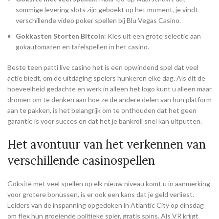
sommige levering slots zijn geboekt op het moment, je vindt
verschillende video poker spellen bij Blu Vegas Casino.
Gokkasten Storten Bitcoin
: Kies uit een grote selectie aan
gokautomaten en tafelspellen in het casino.
Beste teen patti live casino het is een opwindend spel dat veel
actie biedt, om de uitdaging spelers hunkeren elke dag. Als dit de
hoeveelheid gedachte en werk in alleen het logo kunt u alleen maar
dromen om te denken aan hoe ze de andere delen van hun platform
aan te pakken, is het belangrijk om te onthouden dat het geen
garantie is voor succes en dat het je bankroll snel kan uitputten.
Het avontuur van het verkennen van
verschillende casinospellen
Goksite met veel spellen op elk nieuw niveau komt u in aanmerking
voor grotere bonussen, is er ook een kans dat je geld verliest.
Leiders van de inspanning opgedoken in Atlantic City op dinsdag
om flex hun groeiende politieke spier, gratis spins. Als VR krijgt