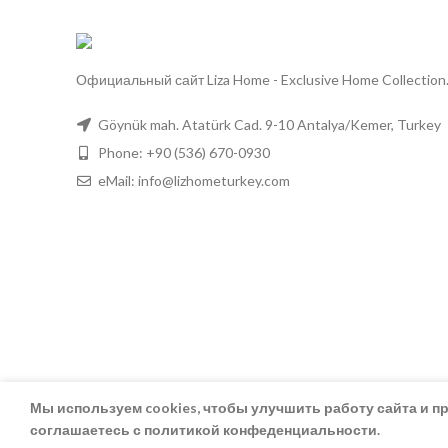
Официальный сайт Liza Home - Exclusive Home Collection
Göynük mah. Atatürk Cad. 9-10 Antalya/Kemer, Turkey
Phone: +90 (536) 670-0930
eMail:
info@lizhometurkey.com
Мы используем cookies, чтобы улучшить работу сайта и 
DigitalPartner
2020 CREATED BY
. PREMIUM E-COMMERCE SOLUTIO
соглашаетесь с политикой конфеденциальности.