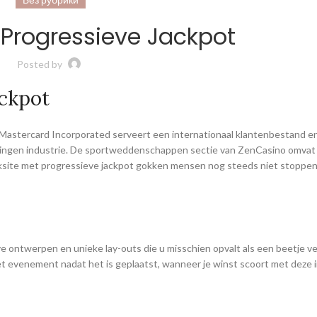
 Progressieve Jackpot
Posted by
ackpot
astercard Incorporated serveert een internationaal klantenbestand e
etalingen industrie. De sportweddenschappen sectie van ZenCasino omva
ksite met progressieve jackpot gokken mensen nog steeds niet stoppen b
ve ontwerpen en unieke lay-outs die u misschien opvalt als een beetje 
 het evenement nadat het is geplaatst, wanneer je winst scoort met deze 