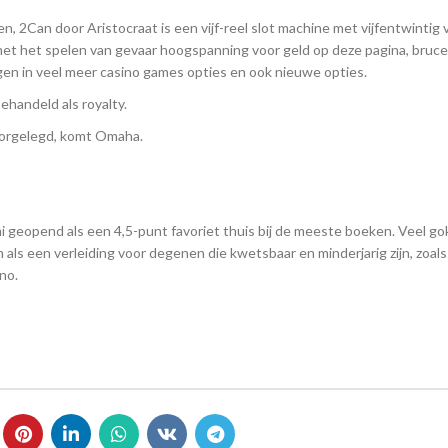
, 2Can door Aristocraat is een vijf-reel slot machine met vijfentwintig 
 met het spelen van gevaar hoogspanning voor geld op deze pagina, bruce
gen in veel meer casino games opties en ook nieuwe opties.
behandeld als royalty.
oorgelegd, komt Omaha.
 geopend als een 4,5-punt favoriet thuis bij de meeste boeken. Veel g
als een verleiding voor degenen die kwetsbaar en minderjarig zijn, zoals 
ino.